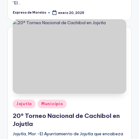
“El…
Expreso de Morelos
enero 20, 2025
Publicado
por
Publicado
Jojutla
Municipio
en
20° Torneo Nacional de Cachibol en
Jojutla
Jojutla, Mor.-El Ayuntamiento de Jojutla que encabeza