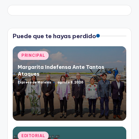
Puede que te hayas perdido
Publicado
PRINCIPAL
en
Margarita Indefensa Ante Tantos
Ataques
Expreso de Morelos
agosto 8, 2026
Publicado
por
Publicado
EDITORIAL