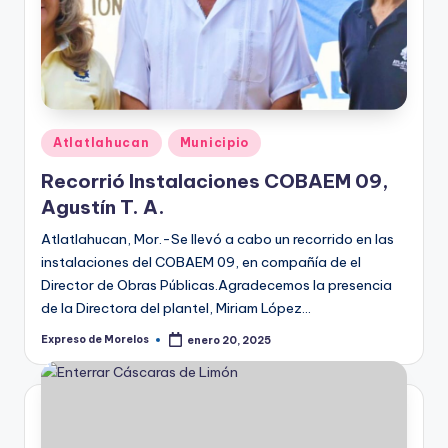
Publicado
Atlatlahucan
Municipio
en
Recorrió Instalaciones COBAEM 09,
Agustín T. A.
Atlatlahucan, Mor.-Se llevó a cabo un recorrido en las
instalaciones del COBAEM 09, en compañía de el
Director de Obras Públicas.Agradecemos la presencia
de la Directora del plantel, Miriam López…
Expreso de Morelos
enero 20, 2025
Publicado
por