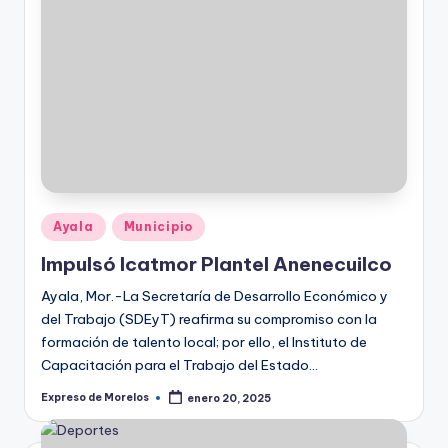
Publicado
Ayala
Municipio
en
Impulsó Icatmor Plantel Anenecuilco
Ayala, Mor.-La Secretaría de Desarrollo Económico y
del Trabajo (SDEyT) reafirma su compromiso con la
formación de talento local; por ello, el Instituto de
Capacitación para el Trabajo del Estado…
Expreso de Morelos
enero 20, 2025
Publicado
por