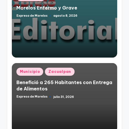
en
Morelos Enfermo y Grave
Expreso de Morelos
agosto 8, 2026
Publicado
por
Publicado
Municipio
Zacualpan
en
Benefició a 265 Habitantes con Entrega
de Alimentos
Expreso de Morelos
julio 31, 2026
Publicado
por