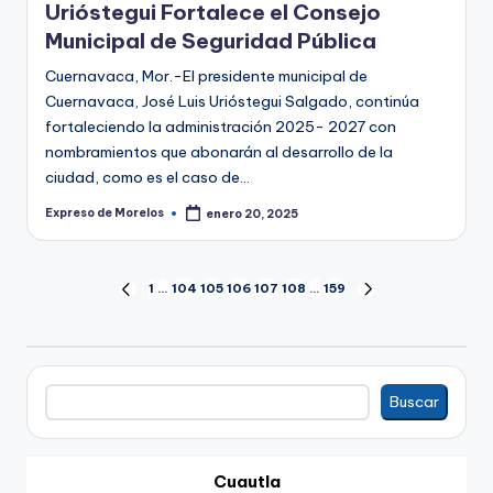
Urióstegui Fortalece el Consejo
Municipal de Seguridad Pública
Cuernavaca, Mor.-El presidente municipal de
Cuernavaca, José Luis Urióstegui Salgado, continúa
fortaleciendo la administración 2025- 2027 con
nombramientos que abonarán al desarrollo de la
ciudad, como es el caso de…
Expreso de Morelos
enero 20, 2025
Publicado
por
Paginación
1
…
104
105
106
107
108
…
159
PÁGINA
SIGUIENTE
ANTERIOR
PÁGINA
de
entradas
Buscar
Buscar
Cuautla