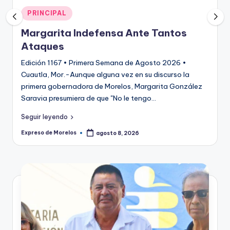
o
Publicado
PRINCIPAL
r
en
el
Margarita Indefensa Ante Tantos
Ataques
o
Edición 1167 • Primera Semana de Agosto 2026 •
s
Cuautla, Mor.-Aunque alguna vez en su discurso la
primera gobernadora de Morelos, Margarita González
Saravia presumiera de que "No le tengo…
Seguir leyendo
Expreso de Morelos
agosto 8, 2026
Publicado
por