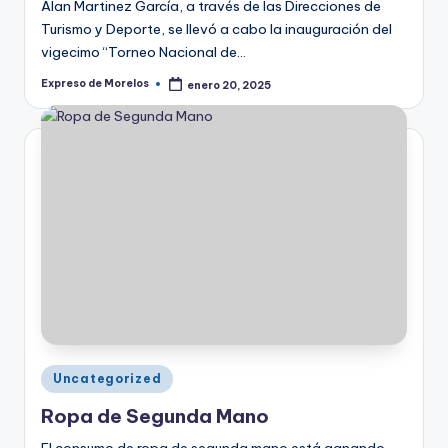
Alan Martinez García, a través de las Direcciones de
Turismo y Deporte, se llevó a cabo la inauguración del
vigecimo “Torneo Nacional de…
Expreso de Morelos
enero 20, 2025
Publicado
por
Publicado
Uncategorized
en
Ropa de Segunda Mano
El consumo de ropa de segunda mano está ganando