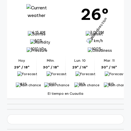
26º
6:15 AM
7:07 PM
50%
7 km/h
1010 hPa
100%
Hoy
Mñn.
Lun. 10
Mar. 11
29º / 18º
30º / 18º
29º / 16º
30º / 16º
83%
100%
76%
51%
El tiempo en Cuautla