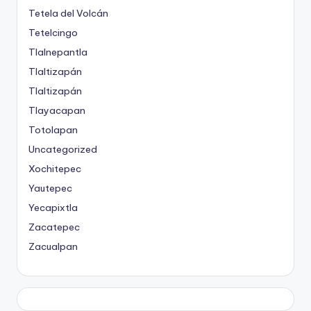
Tetela del Volcán
Tetelcingo
Tlalnepantla
Tlaltizapán
Tlaltizapán
Tlayacapan
Totolapan
Uncategorized
Xochitepec
Yautepec
Yecapixtla
Zacatepec
Zacualpan