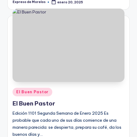
Expreso de Morelos
enero 20, 2025
Publicado
por
Publicado
El Buen Pastor
en
El Buen Pastor
Edición 1101 Segunda Semana de Enero 2025 Es
probable que cada uno de sus días comience de una
manera parecida: se despierta, prepara su café, da los
buenos días y…