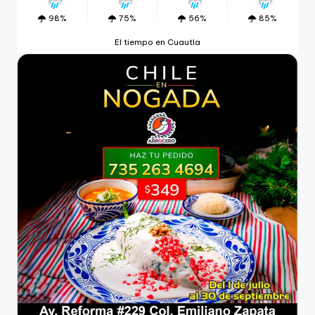
98%
75%
56%
85%
El tiempo en Cuautla