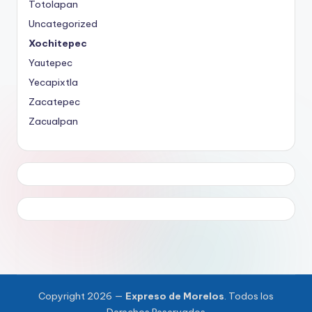
Totolapan
Uncategorized
Xochitepec
Yautepec
Yecapixtla
Zacatepec
Zacualpan
Copyright 2026 —
Expreso de Morelos
. Todos los