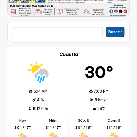
Buscar
Buscar
Cuautla
30º
6:14 AM
7:08 PM
41%
9 km/h
1012 hPa
24%
Hoy
Mñn.
Sáb. 8
Dom. 9
30º / 17º
31º / 17º
30º / 16º
31º / 16º