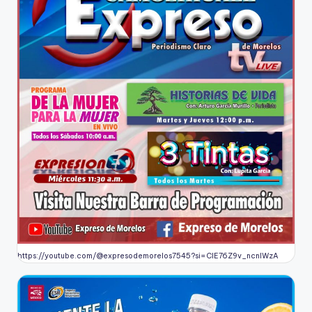
https://youtube.com/@expresodemorelos7545?si=CIE76Z9v_ncnlWzA