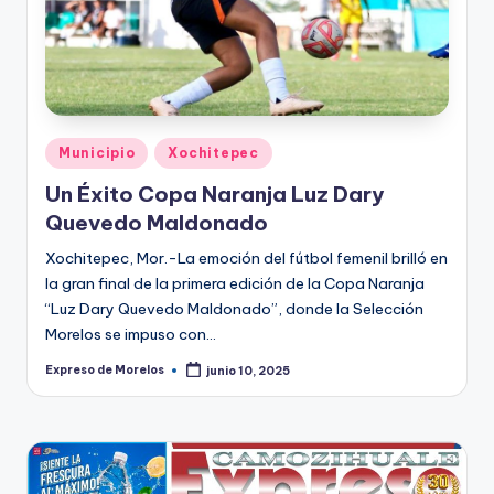
o
r
el
o
s
Publicado
Municipio
Xochitepec
en
Un Éxito Copa Naranja Luz Dary
Quevedo Maldonado
Xochitepec, Mor.-La emoción del fútbol femenil brilló en
la gran final de la primera edición de la Copa Naranja
“Luz Dary Quevedo Maldonado”, donde la Selección
Morelos se impuso con…
Expreso de Morelos
junio 10, 2025
Publicado
por