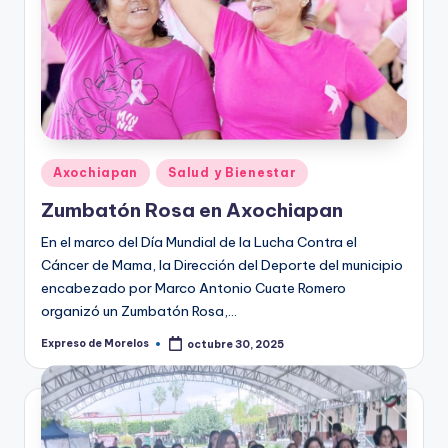
Publicado
Axochiapan
Salud y Bienestar
en
Zumbatón Rosa en Axochiapan
En el marco del Día Mundial de la Lucha Contra el
Cáncer de Mama, la Dirección del Deporte del municipio
encabezado por Marco Antonio Cuate Romero
organizó un Zumbatón Rosa,…
Expreso de Morelos
octubre 30, 2025
Publicado
por