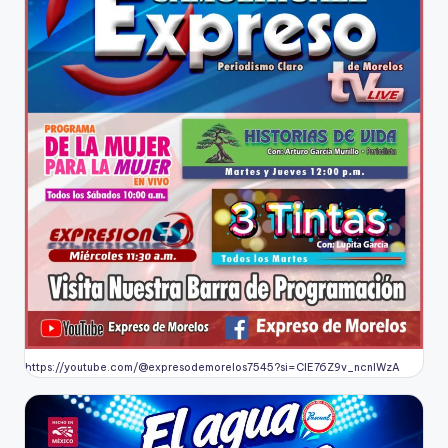
https://youtube.com/@expresodemorelos7545?si=CIE76Z9v_ncnlWzA