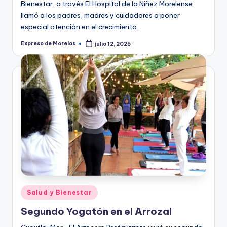
Bienestar, a través El Hospital de la Niñez Morelense,
llamó a los padres, madres y cuidadores a poner
especial atención en el crecimiento…
Expreso de Morelos
julio 12, 2025
Publicado
por
Publicado
Salud y Bienestar
en
Segundo Yogatón en el Arrozal