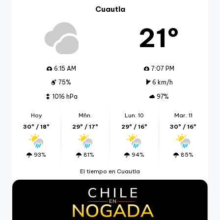
Cuautla
21º
6:15 AM
7:07 PM
75%
6 km/h
1016 hPa
97%
Hoy
Mñn.
Lun. 10
Mar. 11
30º / 18º
29º / 17º
29º / 16º
30º / 16º
93%
81%
94%
85%
El tiempo en Cuautla