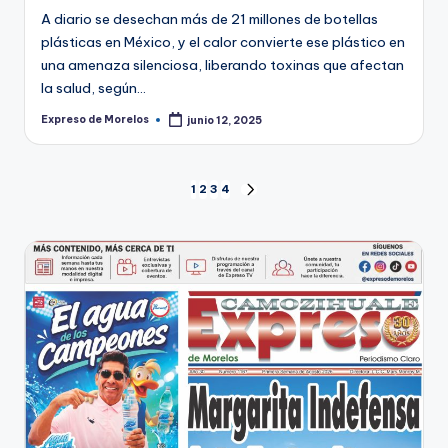
A diario se desechan más de 21 millones de botellas
plásticas en México, y el calor convierte ese plástico en
una amenaza silenciosa, liberando toxinas que afectan
la salud, según…
Expreso de Morelos
junio 12, 2025
Publicado
por
Paginación
1
2
3
4
SIGUIENTE
PÁGINA
de
entradas