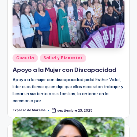
Publicado
Cuautla
Salud y Bienestar
en
Apoyo a la Mujer con Discapacidad
Apoyo a la mujer con discapacidad pidió Esther Vidal,
líder cuautlense quien dijo que ellas necesitan trabajar y
llevar un sustento a sus familias, lo anterior en la
ceremonia por…
Expreso de Morelos
septiembre 23, 2025
Publicado
por