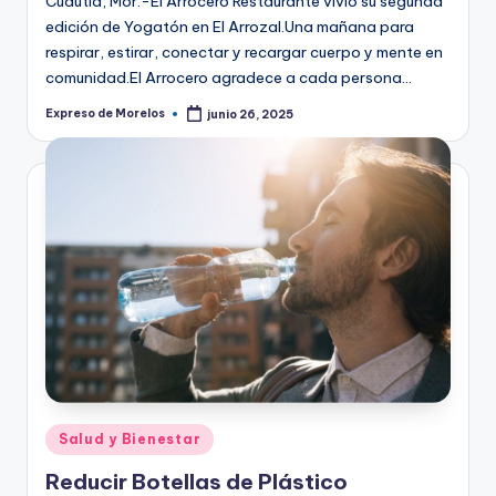
Cuautla, Mor.-El Arrocero Restaurante vivió su segunda
edición de Yogatón en El Arrozal.Una mañana para
respirar, estirar, conectar y recargar cuerpo y mente en
comunidad.El Arrocero agradece a cada persona…
Expreso de Morelos
junio 26, 2025
Publicado
por
Publicado
Salud y Bienestar
en
Reducir Botellas de Plástico