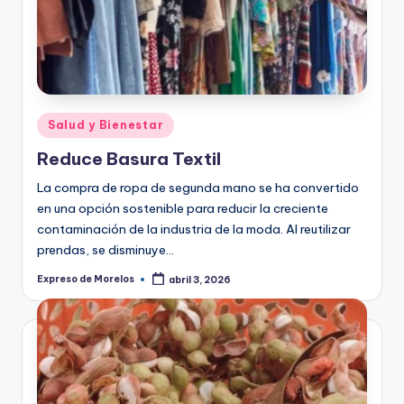
o
r
el
o
s
Publicado
Salud y Bienestar
en
Reduce Basura Textil
La compra de ropa de segunda mano se ha convertido
en una opción sostenible para reducir la creciente
contaminación de la industria de la moda. Al reutilizar
prendas, se disminuye…
Expreso de Morelos
abril 3, 2026
Publicado
por