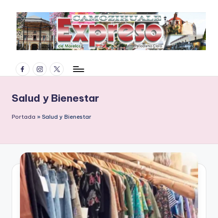
Saltar
al
contenido
E
Facebook
Instagram
Twitter
x
p
Salud y Bienestar
r
Portada
»
Salud y Bienestar
e
s
o
d
e
M