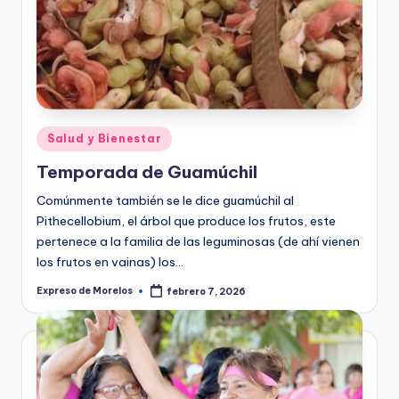
Publicado
Salud y Bienestar
en
Temporada de Guamúchil
Comúnmente también se le dice guamúchil al
Pithecellobium, el árbol que produce los frutos, este
pertenece a la familia de las leguminosas (de ahí vienen
los frutos en vainas) los…
Expreso de Morelos
febrero 7, 2026
Publicado
por