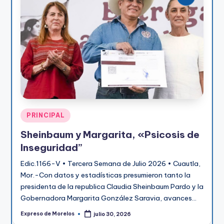
Publicado
PRINCIPAL
en
Sheinbaum y Margarita, «Psicosis de
Inseguridad”
Edic.1166-V • Tercera Semana de Julio 2026 • Cuautla,
Mor.-Con datos y estadísticas presumieron tanto la
presidenta de la republica Claudia Sheinbaum Pardo y la
Gobernadora Margarita González Saravia, avances…
Expreso de Morelos
julio 30, 2026
Publicado
por