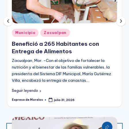
o
r
el
o
Publicado
Municipio
Zacualpan
s
en
Benefició a 265 Habitantes con
Entrega de Alimentos
Zacualpan, Mor. -Con el objetivo de fortalecer la
nutrición y el bienestar de las familias vulnerables, la
presidenta del Sistema DIF Municipal, María Gutiérrez
Villa, encabezó la entrega de canastas…
Seguir leyendo
Expreso de Morelos
julio 31, 2026
Publicado
por