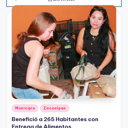
Publicado
por
Publicado
Municipio
Zacualpan
en
Benefició a 265 Habitantes con
Entrega de Alimentos