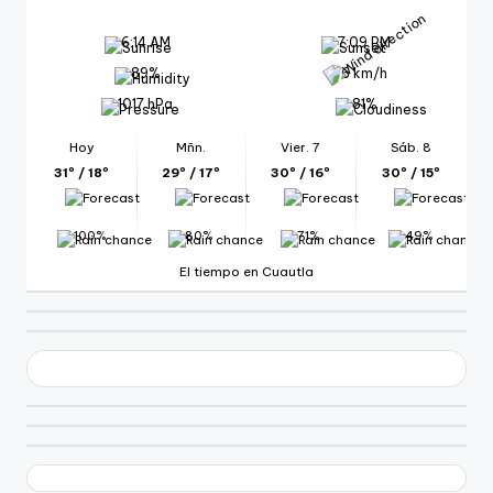
6:14 AM
7:09 PM
89%
6 km/h
1017 hPa
81%
Hoy
Mñn.
Vier. 7
Sáb. 8
31º / 18º
29º / 17º
30º / 16º
30º / 15º
100%
80%
71%
49%
El tiempo en Cuautla