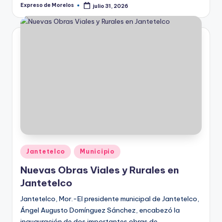
Expreso de Morelos
julio 31, 2026
Publicado
por
Publicado
Jantetelco
Municipio
en
Nuevas Obras Viales y Rurales en
Jantetelco
Jantetelco, Mor.-El presidente municipal de Jantetelco,
Ángel Augusto Domínguez Sánchez, encabezó la
inauguración de dos importantes obras de