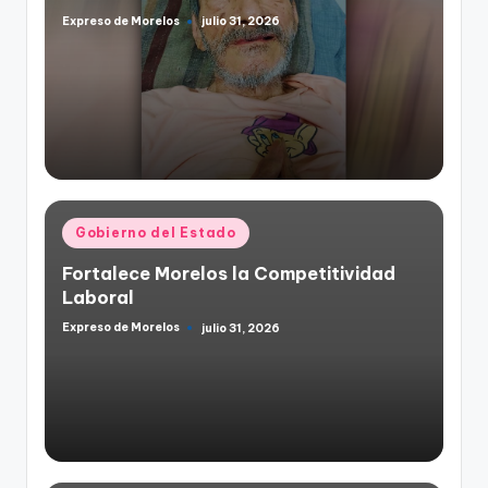
Expreso de Morelos
julio 31, 2026
Publicado
por
Publicado
Gobierno del Estado
en
Fortalece Morelos la Competitividad
Laboral
Expreso de Morelos
julio 31, 2026
Publicado
por