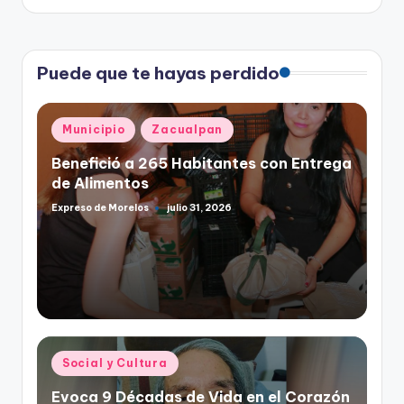
Puede que te hayas perdido
Publicado
Municipio
Zacualpan
en
Benefició a 265 Habitantes con Entrega
de Alimentos
Expreso de Morelos
julio 31, 2026
Publicado
por
Publicado
Social y Cultura
en
Evoca 9 Décadas de Vida en el Corazón