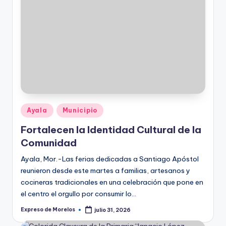
Publicado
Ayala
Municipio
en
Fortalecen la Identidad Cultural de la
Comunidad
Ayala, Mor.-Las ferias dedicadas a Santiago Apóstol
reunieron desde este martes a familias, artesanos y
cocineras tradicionales en una celebración que pone en
el centro el orgullo por consumir lo…
Expreso de Morelos
julio 31, 2026
Publicado
por