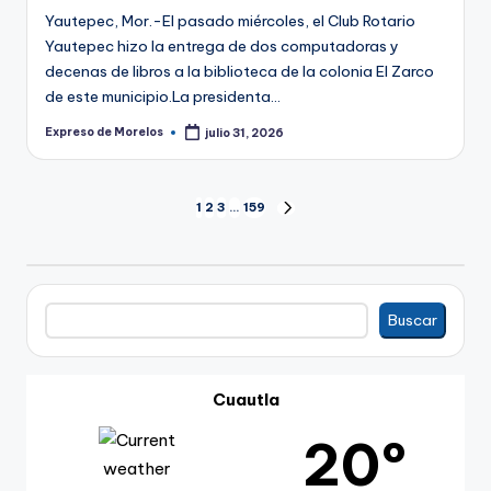
Yautepec, Mor.-El pasado miércoles, el Club Rotario
Yautepec hizo la entrega de dos computadoras y
decenas de libros a la biblioteca de la colonia El Zarco
de este municipio.La presidenta…
Expreso de Morelos
julio 31, 2026
Publicado
por
Paginación
1
2
3
…
159
SIGUIENTE
PÁGINA
de
entradas
Buscar
Buscar
Cuautla
20º