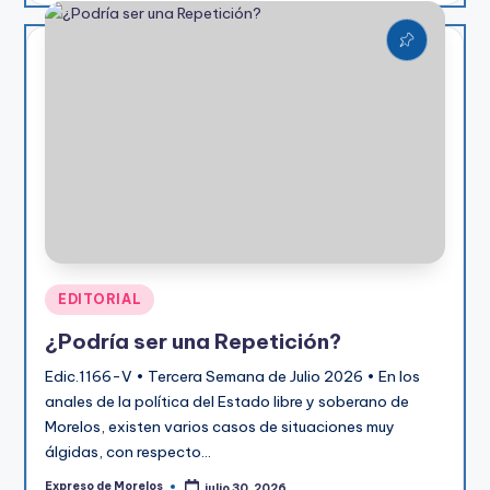
Publicado
EDITORIAL
en
¿Podría ser una Repetición?
Edic.1166-V • Tercera Semana de Julio 2026 • En los
anales de la política del Estado libre y soberano de
Morelos, existen varios casos de situaciones muy
álgidas, con respecto…
Expreso de Morelos
julio 30, 2026