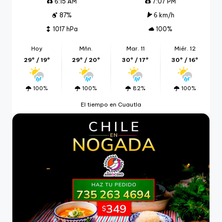
6:15 AM
7:07 PM
87%
6 km/h
1017 hPa
100%
Hoy
Mñn.
Mar. 11
Miér. 12
29º / 19º
29º / 20º
30º / 17º
30º / 16º
100%
100%
82%
100%
El tiempo en Cuautla