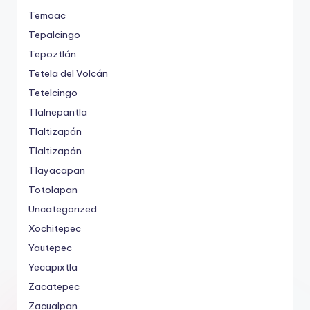
Temoac
Tepalcingo
Tepoztlán
Tetela del Volcán
Tetelcingo
Tlalnepantla
Tlaltizapán
Tlaltizapán
Tlayacapan
Totolapan
Uncategorized
Xochitepec
Yautepec
Yecapixtla
Zacatepec
Zacualpan