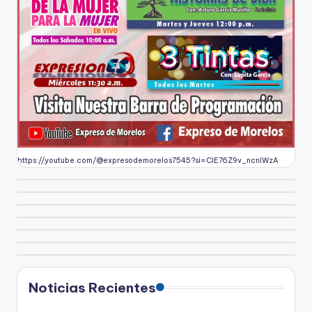
https://youtube.com/@expresodemorelos7545?si=CIE76Z9v_ncnlWzA
Noticias Recientes