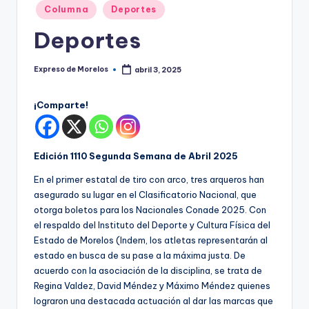
o
Publicado
Columna
Deportes
r
en
Deportes
el
o
Expreso de Morelos
abril 3, 2025
Publicado
por
s
¡Comparte!
Edición 1110 Segunda Semana de Abril 2025
En el primer estatal de tiro con arco, tres arqueros han
asegurado su lugar en el Clasificatorio Nacional, que
otorga boletos para los Nacionales Conade 2025. Con
el respaldo del Instituto del Deporte y Cultura Física del
Estado de Morelos (Indem, los atletas representarán al
estado en busca de su pase a la máxima justa. De
acuerdo con la asociación de la disciplina, se trata de
Regina Valdez, David Méndez y Máximo Méndez quienes
lograron una destacada actuación al dar las marcas que