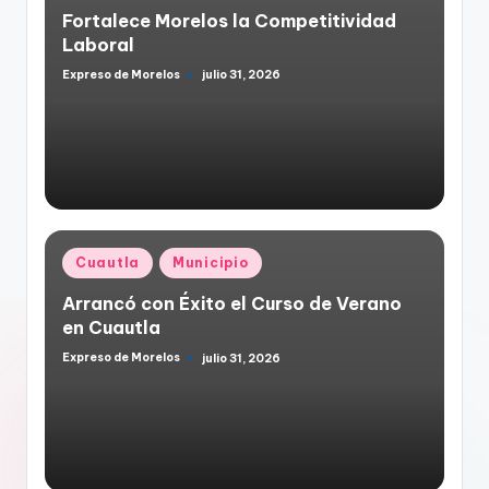
en
Fortalece Morelos la Competitividad
Laboral
Expreso de Morelos
julio 31, 2026
Publicado
por
Publicado
Cuautla
Municipio
en
Arrancó con Éxito el Curso de Verano
en Cuautla
Expreso de Morelos
julio 31, 2026
Publicado
por