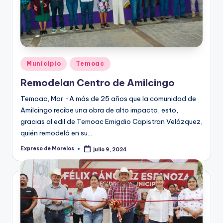
Publicado
Municipio
Temoac
en
Remodelan Centro de Amilcingo
Temoac, Mor.-A más de 25 años que la comunidad de
Amilcingo recibe una obra de alto impacto, esto,
gracias al edil de Temoac Emigdio Capistran Velázquez,
quién remodeló en su…
Expreso de Morelos
julio 9, 2024
Publicado
por