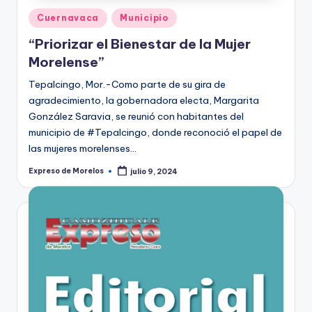
Publicado
Cuernavaca
Municipio
en
“Priorizar el Bienestar de la Mujer
Morelense”
Tepalcingo, Mor.-Como parte de su gira de
agradecimiento, la gobernadora electa, Margarita
González Saravia, se reunió con habitantes del
municipio de #Tepalcingo, donde reconoció el papel de
las mujeres morelenses…
Expreso de Morelos
julio 9, 2024
Publicado
por