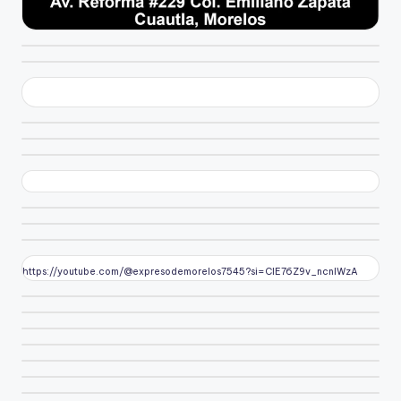
https://youtube.com/@expresodemorelos7545?si=CIE76Z9v_ncnlWzA