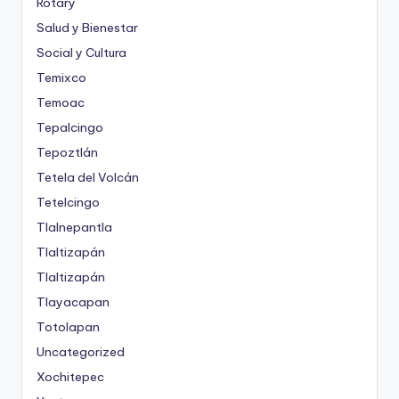
Rotary
Salud y Bienestar
Social y Cultura
Temixco
Temoac
Tepalcingo
Tepoztlán
Tetela del Volcán
Tetelcingo
Tlalnepantla
Tlaltizapán
Tlaltizapán
Tlayacapan
Totolapan
Uncategorized
Xochitepec