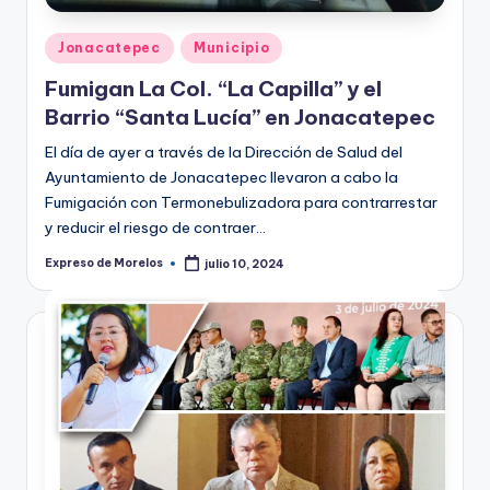
Publicado
Jonacatepec
Municipio
en
Fumigan La Col. “La Capilla” y el
Barrio “Santa Lucía” en Jonacatepec
El día de ayer a través de la Dirección de Salud del
Ayuntamiento de Jonacatepec llevaron a cabo la
Fumigación con Termonebulizadora para contrarrestar
y reducir el riesgo de contraer…
Expreso de Morelos
julio 10, 2024
Publicado
por