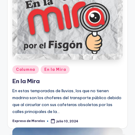
Publicado
Columna
En la Mira
en
En la Mira
En estas temporadas de lluvias, los que no tienen
madrina son los choferes del transporte público debido
que al circurlar con sus cafeteras obsoletas por las
calles principales de la…
Expreso de Morelos
julio 10, 2024
Publicado
por