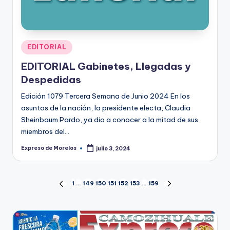
Publicado
EDITORIAL
en
EDITORIAL Gabinetes, Llegadas y
Despedidas
Edición 1079 Tercera Semana de Junio 2024 En los
asuntos de la nación, la presidente electa, Claudia
Sheinbaum Pardo, ya dio a conocer a la mitad de sus
miembros del…
Expreso de Morelos
julio 3, 2024
Publicado
por
Paginación
1
…
149
150
151
152
153
…
159
PÁGINA
SIGUIENTE
ANTERIOR
PÁGINA
de
entradas