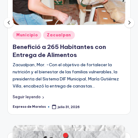
o
r
el
o
Publicado
Municipio
Zacualpan
s
en
Benefició a 265 Habitantes con
Entrega de Alimentos
Zacualpan, Mor. -Con el objetivo de fortalecer la
nutrición y el bienestar de las familias vulnerables, la
presidenta del Sistema DIF Municipal, María Gutiérrez
Villa, encabezó la entrega de canastas…
Seguir leyendo
Expreso de Morelos
julio 31, 2026
Publicado
por