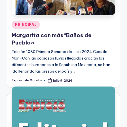
Publicado
PRINCIPAL
en
Margarita con más“Baños de
Pueblo»
Edición 1080 Primera Semana de Julio 2024 Cuautla,
Mor.-Con las copiosas lluvias llegadas gracias los
diferentes huracanes a la República Mexicana, se han
ido llenando las presas del país y…
Expreso de Morelos
julio 9, 2024
Publicado
por