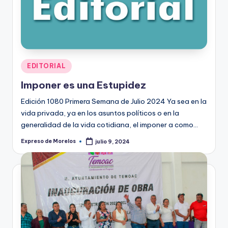
Publicado
EDITORIAL
en
Imponer es una Estupidez
Edición 1080 Primera Semana de Julio 2024 Ya sea en la
vida privada, ya en los asuntos políticos o en la
generalidad de la vida cotidiana, el imponer a como…
Expreso de Morelos
julio 9, 2024
Publicado
por