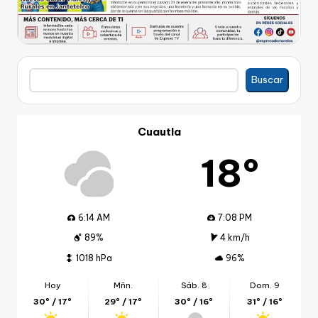
Buscar
Buscar
Cuautla
18º
6:14 AM
7:08 PM
89%
4 km/h
1018 hPa
96%
Hoy
Mñn.
Sáb. 8
Dom. 9
30º / 17º
29º / 17º
30º / 16º
31º / 16º