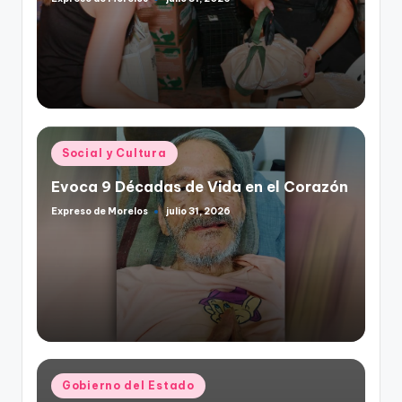
Publicado
por
Publicado
Social y Cultura
en
Evoca 9 Décadas de Vida en el Corazón
Expreso de Morelos
julio 31, 2026
Publicado
por
Publicado
Gobierno del Estado