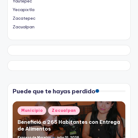
Yautepec
Yecapixtla
Zacatepec
Zacualpan
Puede que te hayas perdido
Publicado
Municipio
Zacualpan
en
Benefició a 265 Habitantes con Entrega
de Alimentos
Expreso de Morelos
julio 31, 2026