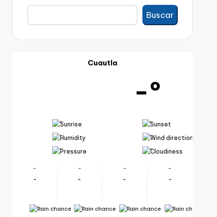
Buscar
Buscar
Cuautla
-º
-
-
-
-
-
-
-
-
-
-
-
-
-
-
-
-
-
-