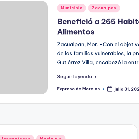
Publicado
Municipio
Zacualpan
en
Benefició a 265 Habi
Alimentos
Zacualpan, Mor. -Con el objetivo
de las familias vulnerables, la p
Gutiérrez Villa, encabezó la en
Seguir leyendo
Expreso de Morelos
julio 31, 20
Publicado
por
Publicado
Jonacatepec
Municipio