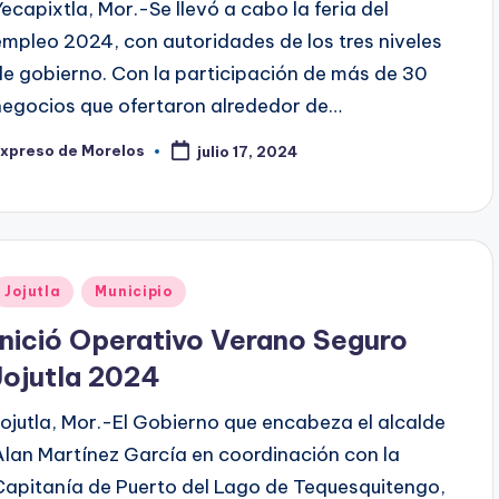
Yecapixtla, Mor.-Se llevó a cabo la feria del
empleo 2024, con autoridades de los tres niveles
de gobierno. Con la participación de más de 30
negocios que ofertaron alrededor de…
Expreso de Morelos
julio 17, 2024
ublicado
or
Publicado
Jojutla
Municipio
en
Inició Operativo Verano Seguro
Jojutla 2024
Jojutla, Mor.-El Gobierno que encabeza el alcalde
Alan Martínez García en coordinación con la
Capitanía de Puerto del Lago de Tequesquitengo,