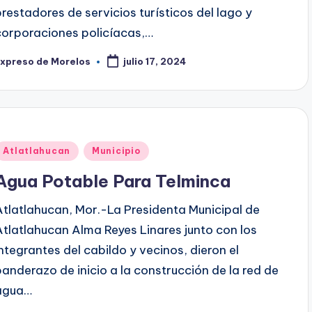
prestadores de servicios turísticos del lago y
corporaciones policíacas,…
Expreso de Morelos
julio 17, 2024
ublicado
or
Publicado
Atlatlahucan
Municipio
en
Agua Potable Para Telminca
Atlatlahucan, Mor.-La Presidenta Municipal de
Atlatlahucan Alma Reyes Linares junto con los
integrantes del cabildo y vecinos, dieron el
banderazo de inicio a la construcción de la red de
agua…