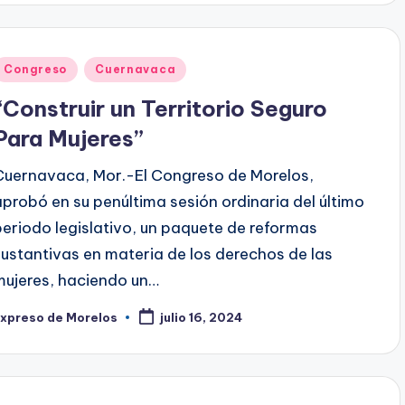
Publicado
Congreso
Cuernavaca
en
“Construir un Territorio Seguro
Para Mujeres”
Cuernavaca, Mor.-El Congreso de Morelos,
aprobó en su penúltima sesión ordinaria del último
periodo legislativo, un paquete de reformas
sustantivas en materia de los derechos de las
mujeres, haciendo un…
Expreso de Morelos
julio 16, 2024
ublicado
or