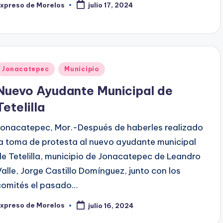
Expreso de Morelos
julio 17, 2024
ublicado
or
Publicado
Jonacatepec
Municipio
en
Nuevo Ayudante Municipal de
Tetelilla
Jonacatepec, Mor.-Después de haberles realizado
la toma de protesta al nuevo ayudante municipal
de Tetelilla, municipio de Jonacatepec de Leandro
Valle, Jorge Castillo Domínguez, junto con los
comités el pasado…
Expreso de Morelos
julio 16, 2024
ublicado
or