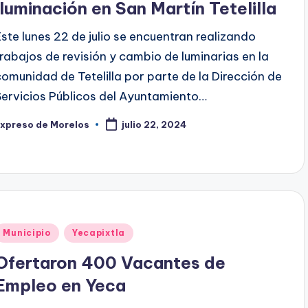
Iluminación en San Martín Tetelilla
Este lunes 22 de julio se encuentran realizando
trabajos de revisión y cambio de luminarias en la
comunidad de Tetelilla por parte de la Dirección de
Servicios Públicos del Ayuntamiento…
Expreso de Morelos
julio 22, 2024
ublicado
or
Publicado
Municipio
Yecapixtla
en
Ofertaron 400 Vacantes de
Empleo en Yeca