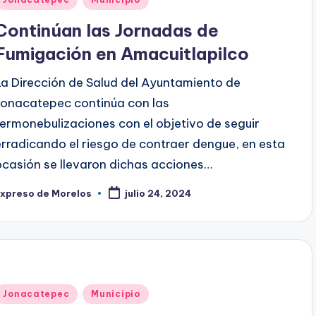
en
Continúan las Jornadas de
Fumigación en Amacuitlapilco
La Dirección de Salud del Ayuntamiento de
Jonacatepec continúa con las
termonebulizaciones con el objetivo de seguir
erradicando el riesgo de contraer dengue, en esta
ocasión se llevaron dichas acciones…
Expreso de Morelos
julio 24, 2024
ublicado
or
Publicado
Jonacatepec
Municipio
en