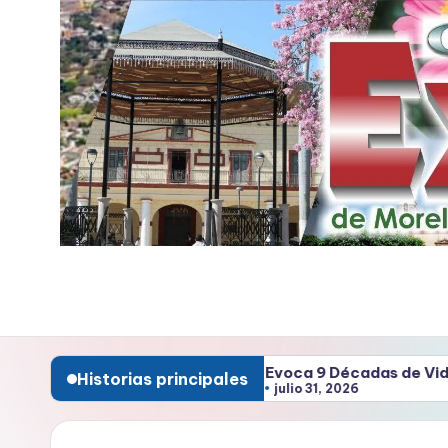
Saltar
al
contenido
E
x
p
de Alimentos
Evoca 9 Décadas de Vida en el Cora
Historias principales
r
julio 31, 2026
e