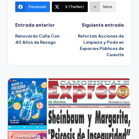
Facebook
X (Twitter)
More
Navegación
Entrada anterior
Siguiente entrada
Renovarán Calle Con
Reforzan Acciones de
de
40 Años de Rezago
Limpieza y Poda en
Espacios Públicos de
entradas
Cuautla