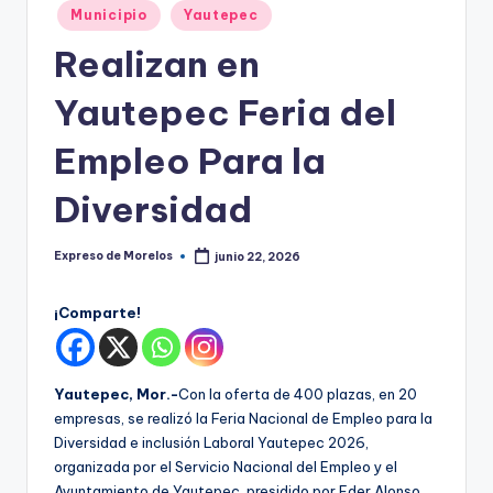
o
Publicado
Municipio
Yautepec
r
en
Realizan en
el
Yautepec Feria del
o
s
Empleo Para la
Diversidad
Expreso de Morelos
junio 22, 2026
Publicado
por
¡Comparte!
Yautepec, Mor.-
Con la oferta de 400 plazas, en 20
empresas, se realizó la Feria Nacional de Empleo para la
Diversidad e inclusión Laboral Yautepec 2026,
organizada por el Servicio Nacional del Empleo y el
Ayuntamiento de Yautepec, presidido por Eder Alonso