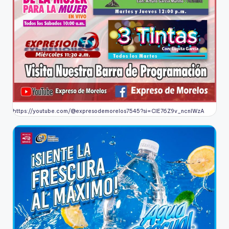
https://youtube.com/@expresodemorelos7545?si=CIE76Z9v_ncnlWzA