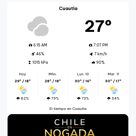
Cuautla
27º
6:15 AM
7:07 PM
46%
7 km/h
1015 hPa
90%
Hoy
Mñn.
Lun. 10
Mar. 11
29º / 18º
28º / 18º
30º / 16º
30º / 17º
82%
79%
73%
54%
El tiempo en Cuautla