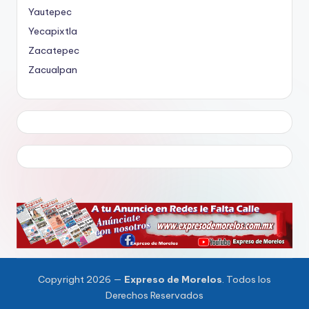
Yautepec
Yecapixtla
Zacatepec
Zacualpan
Copyright 2026 —
Expreso de Morelos
. Todos los
Derechos Reservados