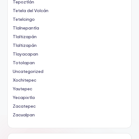
Tepoztlán
Tetela del Volcán
Tetelcingo
Tlalnepantla
Tlaltizapán
Tlaltizapán
Tlayacapan
Totolapan
Uncategorized
Xochitepec
Yautepec
Yecapixtla
Zacatepec
Zacualpan