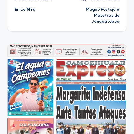
Navegación
En La Mira
Magno Festejo a
de
Maestros de
Jonacatepec
entradas