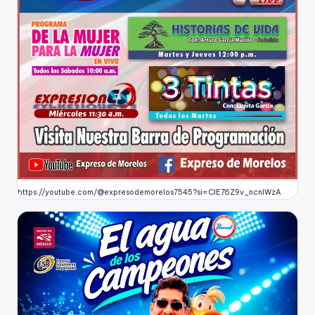
https://youtube.com/@expresodemorelos7545?si=CIE76Z9v_ncnlWzA