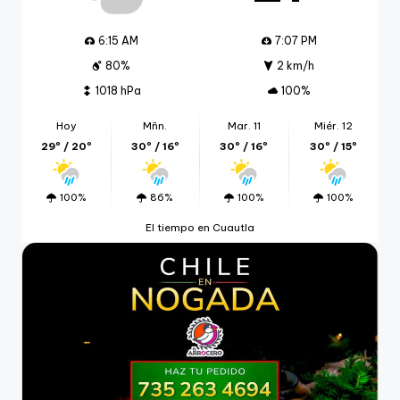
6:15 AM
7:07 PM
80%
2 km/h
1018 hPa
100%
Hoy
Mñn.
Mar. 11
Miér. 12
29º / 20º
30º / 16º
30º / 16º
30º / 15º
100%
86%
100%
100%
El tiempo en Cuautla