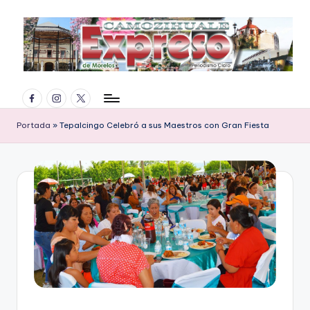
Saltar
al
contenido
E
Facebook
Instagram
Twitter
x
p
Portada
»
Tepalcingo Celebró a sus Maestros con Gran Fiesta
r
e
s
o
d
e
M