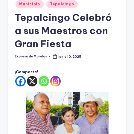
o
Publicado
Municipio
Tepalcingo
r
en
Tepalcingo Celebró
el
a sus Maestros con
o
s
Gran Fiesta
Expreso de Morelos
junio 10, 2025
Publicado
por
¡Comparte!