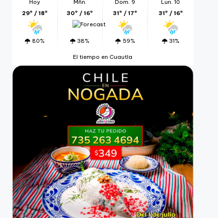
Hoy
Mñn.
Dom. 9
Lun. 10
29º / 18º
30º / 16º
31º / 17º
31º / 16º
80%
38%
59%
31%
El tiempo en Cuautla