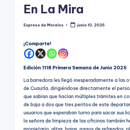
s
en
En La Mira
Expreso de Morelos
junio 10, 2025
Publicado
por
¡Comparte!
Edición 1118 Primera Semana de Junio 2025
La barredora les llegó inesperadamente a las o
de Cuautla, dirigiéndose directamente el person
que sabían que hacían múltiples trámites en cob
de baja a dos que tres peritos de este departa
usuarios que esperaban turno para sacar sus l
la señora de limpieza de las oficinas también 
propietario, altas, bajas, pagos de refrendos, 