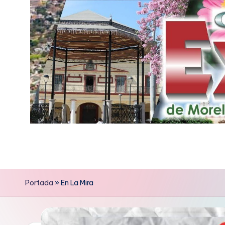
Saltar
al
contenido
E
x
p
Portada
»
En La Mira
r
e