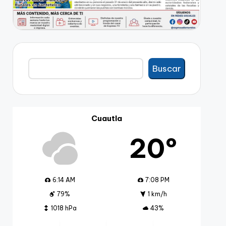
Buscar
Buscar
Cuautla
20º
6:14 AM
7:08 PM
79%
1 km/h
1018 hPa
43%