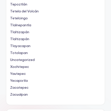
Tepoztlán
Tetela del Volcán
Tetelcingo
Tlalnepantla
Tlaltizapán
Tlaltizapán
Tlayacapan
Totolapan
Uncategorized
Xochitepec
Yautepec
Yecapixtla
Zacatepec
Zacualpan