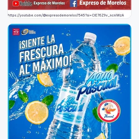
https://youtube.com/@expresodemorelos7545?si=CIE76Z9v_ncnlWzA