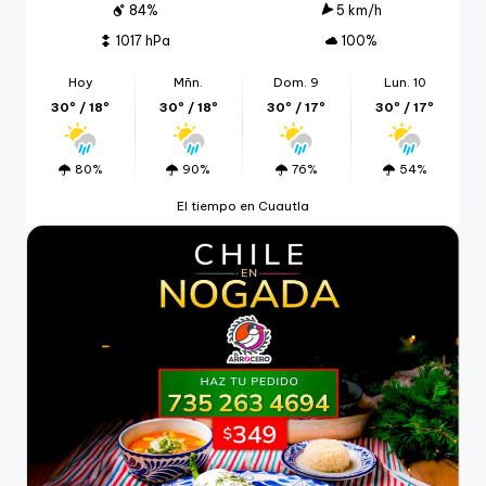
84%
5 km/h
1017 hPa
100%
Hoy
Mñn.
Dom. 9
Lun. 10
30º / 18º
30º / 18º
30º / 17º
30º / 17º
80%
90%
76%
54%
El tiempo en Cuautla