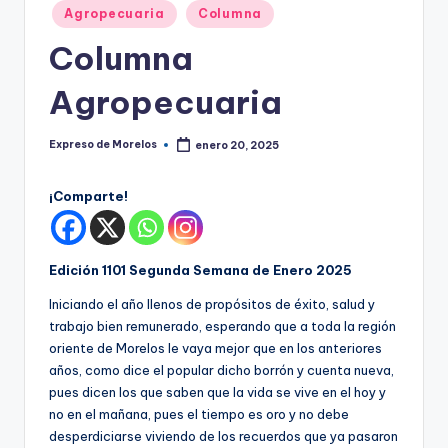
o
Publicado
Agropecuaria
Columna
r
en
Columna
el
Agropecuaria
o
s
Expreso de Morelos
enero 20, 2025
Publicado
por
¡Comparte!
Edición 1101 Segunda Semana de Enero 2025
Iniciando el año llenos de propósitos de éxito, salud y
trabajo bien remunerado, esperando que a toda la región
oriente de Morelos le vaya mejor que en los anteriores
años, como dice el popular dicho borrón y cuenta nueva,
pues dicen los que saben que la vida se vive en el hoy y
no en el mañana, pues el tiempo es oro y no debe
desperdiciarse viviendo de los recuerdos que ya pasaron