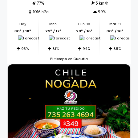
77%
5 km/h
1016 hPa
99%
Hoy
Mñn.
Lun. 10
Mar. 11
30º / 18º
29º / 17º
29º / 16º
30º / 16º
93%
81%
94%
85%
El tiempo en Cuautla