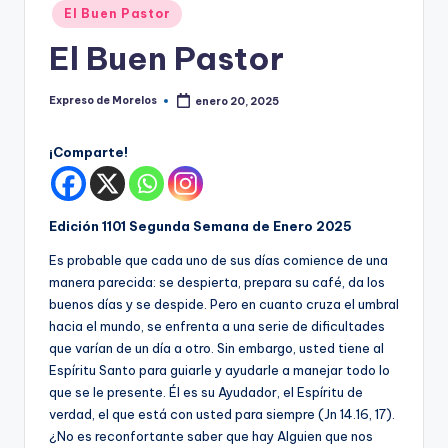
o
Publicado
El Buen Pastor
r
en
El Buen Pastor
el
o
Expreso de Morelos
enero 20, 2025
Publicado
por
s
¡Comparte!
Edición 1101 Segunda Semana de Enero 2025
Es probable que cada uno de sus días comience de una
manera parecida: se despierta, prepara su café, da los
buenos días y se despide. Pero en cuanto cruza el umbral
hacia el mundo, se enfrenta a una serie de dificultades
que varían de un día a otro. Sin embargo, usted tiene al
Espíritu Santo para guiarle y ayudarle a manejar todo lo
que se le presente. Él es su Ayudador, el Espíritu de
verdad, el que está con usted para siempre (Jn 14.16, 17).
¿No es reconfortante saber que hay Alguien que nos