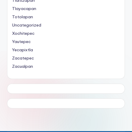
Tlaltizapán
Tlayacapan
Totolapan
Uncategorized
Xochitepec
Yautepec
Yecapixtla
Zacatepec
Zacualpan