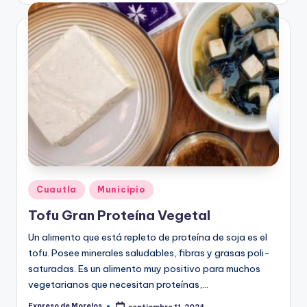
Publicado
Cuautla
Municipio
en
Tofu Gran Proteína Vegetal
Un alimento que está repleto de proteína de soja es el
tofu. Posee minerales saludables, fibras y grasas poli-
saturadas. Es un alimento muy positivo para muchos
vegetarianos que necesitan proteínas,…
Expreso de Morelos
septiembre 11, 2024