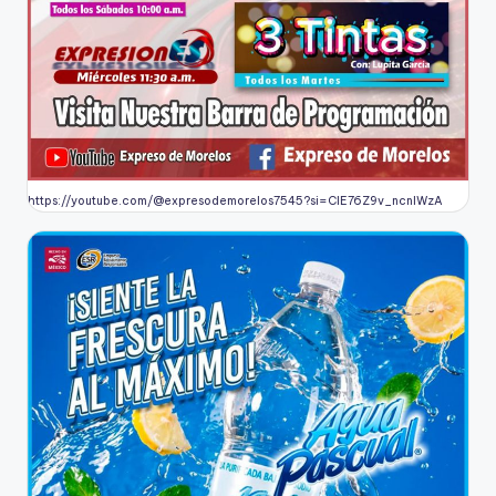
https://youtube.com/@expresodemorelos7545?si=CIE76Z9v_ncnlWzA