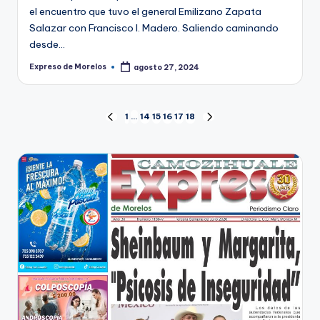
el encuentro que tuvo el general Emilizano Zapata
Salazar con Francisco I. Madero. Saliendo caminando
desde…
Expreso de Morelos
agosto 27, 2024
Publicado
por
Paginación
1
…
14
15
16
17
18
PÁGINA
SIGUIENTE
ANTERIOR
PÁGINA
de
entradas