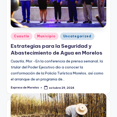
o
r
el
o
s
Publicado
Cuautla
Municipio
Uncategorized
en
Estrategias para la Seguridad y
Abastecimiento de Agua en Morelos
Cuautla, Mor.-En la conferencia de prensa semanal, la
titular del Poder Ejecutivo dio a conocer la
conformación de la Policía Turística Morelos, así como
el arranque de un programa de…
Expreso de Morelos
octubre 29, 2024
Publicado
por