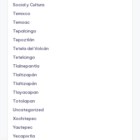
Social y Cultura
Temixco
Temoac
Tepalcingo
Tepoztlán
Tetela del Volcán
Tetelcingo
Tlalnepantla
Tlaltizapán
Tlaltizapán
Tlayacapan
Totolapan
Uncategorized
Xochitepec
Yautepec
Yecapixtla