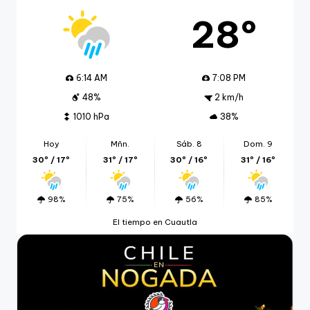
28º
6:14 AM
7:08 PM
48%
2 km/h
1010 hPa
38%
Hoy
Mñn.
Sáb. 8
Dom. 9
30º / 17º
31º / 17º
30º / 16º
31º / 16º
98%
75%
56%
85%
El tiempo en Cuautla