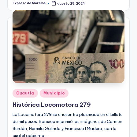
Expreso de Morelos
agosto 28, 2024
Publicado
por
Publicado
Cuautla
Municipio
en
Histórica Locomotora 279
La Locomotora 279 se encuentra plasmada en el billete
de mil pesos. Banxico imprimió las imágenes de Carmen
Serdán, Hermila Galindo y Francisco I Madero, con lo
cual el gobierno…