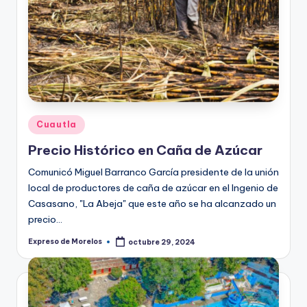
Publicado
Cuautla
en
Precio Histórico en Caña de Azúcar
Comunicó Miguel Barranco García presidente de la unión
local de productores de caña de azúcar en el Ingenio de
Casasano, "La Abeja" que este año se ha alcanzado un
precio…
Expreso de Morelos
octubre 29, 2024
Publicado
por