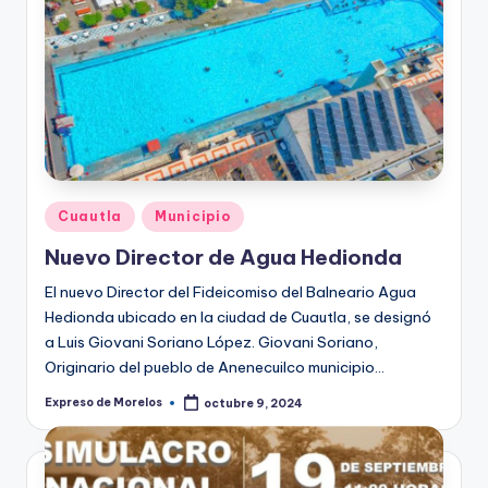
Publicado
Cuautla
Municipio
en
Nuevo Director de Agua Hedionda
El nuevo Director del Fideicomiso del Balneario Agua
Hedionda ubicado en la ciudad de Cuautla, se designó
a Luis Giovani Soriano López. Giovani Soriano,
Originario del pueblo de Anenecuilco municipio…
Expreso de Morelos
octubre 9, 2024
Publicado
por