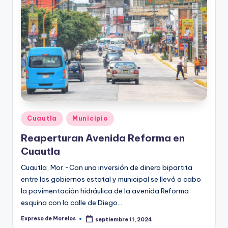
Publicado
Cuautla
Municipio
en
Reaperturan Avenida Reforma en
Cuautla
Cuautla, Mor.-Con una inversión de dinero bipartita
entre los gobiernos estatal y municipal se llevó a cabo
la pavimentación hidráulica de la avenida Reforma
esquina con la calle de Diego…
Expreso de Morelos
septiembre 11, 2024
Publicado
por