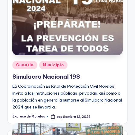
Publicado
Cuautla
Municipio
en
Simulacro Nacional 19S
La Coordinación Estatal de Protección Civil Morelos
invita a las instituciones públicas, privadas, así como a
la población en general a sumarse al Simulacro Nacional
2024 que se llevará a…
Expreso de Morelos
septiembre 12, 2024
Publicado
por