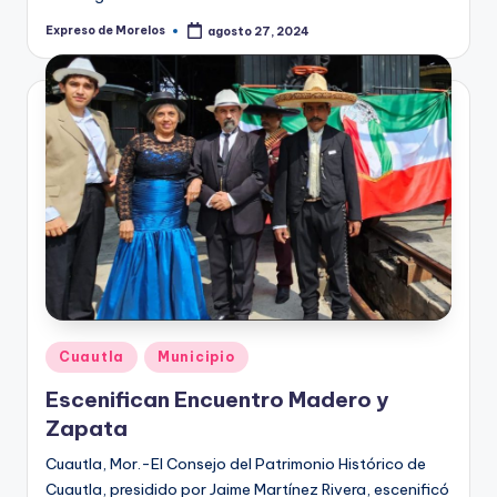
Expreso de Morelos
agosto 27, 2024
Publicado
por
Publicado
Cuautla
Municipio
en
Escenifican Encuentro Madero y
Zapata
Cuautla, Mor.-El Consejo del Patrimonio Histórico de
Cuautla, presidido por Jaime Martínez Rivera, escenificó