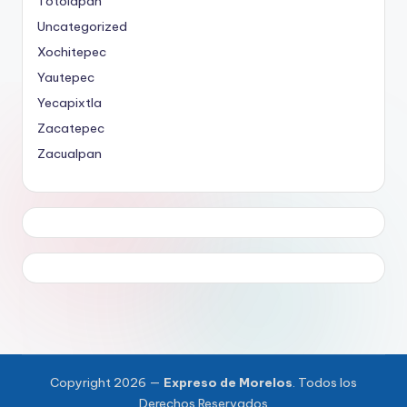
Totolapan
Uncategorized
Xochitepec
Yautepec
Yecapixtla
Zacatepec
Zacualpan
Copyright 2026 —
Expreso de Morelos
. Todos los
Derechos Reservados