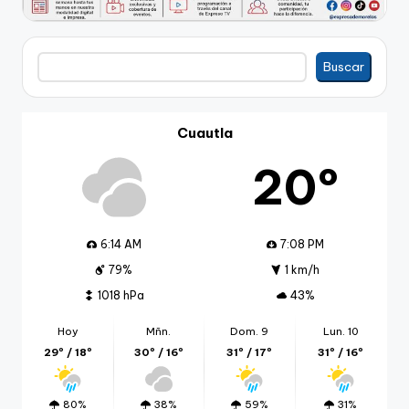
Buscar
Buscar
Cuautla
20º
6:14 AM
7:08 PM
79%
1 km/h
1018 hPa
43%
Hoy
Mñn.
Dom. 9
Lun. 10
29º / 18º
30º / 16º
31º / 17º
31º / 16º
80%
38%
59%
31%