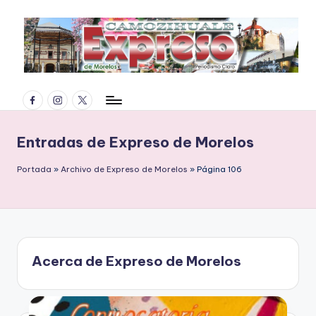
Saltar
al
contenido
E
Facebook
Instagram
Twitter
x
p
Entradas de Expreso de Morelos
r
Portada
»
Archivo de Expreso de Morelos
»
Página 106
e
s
o
d
Acerca de Expreso de Morelos
e
M