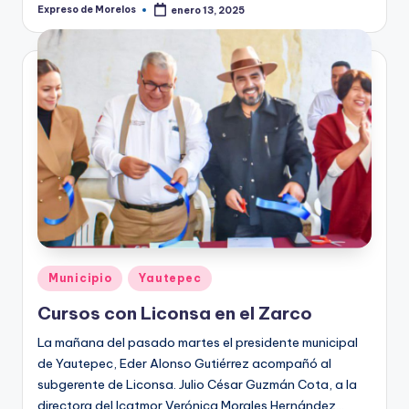
Expreso de Morelos
enero 13, 2025
Publicado
por
Publicado
Municipio
Yautepec
en
Cursos con Liconsa en el Zarco
La mañana del pasado martes el presidente municipal
de Yautepec, Eder Alonso Gutiérrez acompañó al
subgerente de Liconsa. Julio César Guzmán Cota, a la
directora del Icatmor Verónica Morales Hernández…