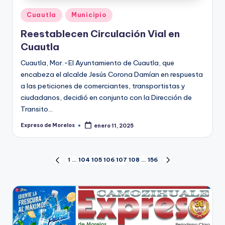
Publicado
Cuautla
Municipio
en
Reestablecen Circulación Vial en
Cuautla
Cuautla, Mor.-El Ayuntamiento de Cuautla, que
encabeza el alcalde Jesús Corona Damían en respuesta
a las peticiones de comerciantes, transportistas y
ciudadanos, decidió en conjunto con la Dirección de
Transito…
Expreso de Morelos
enero 11, 2025
Publicado
por
Paginación
1
…
104
105
106
107
108
…
156
PÁGINA
SIGUIENTE
ANTERIOR
PÁGINA
de
entradas