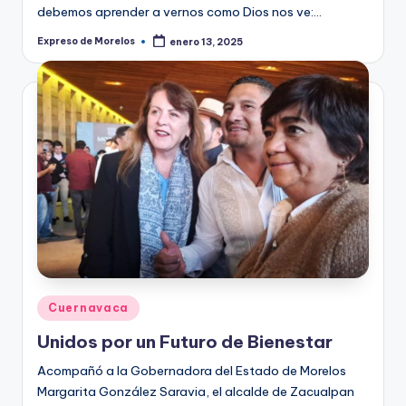
debemos aprender a vernos como Dios nos ve:…
Expreso de Morelos
enero 13, 2025
Publicado
por
Publicado
Cuernavaca
en
Unidos por un Futuro de Bienestar
Acompañó a la Gobernadora del Estado de Morelos
Margarita González Saravia, el alcalde de Zacualpan