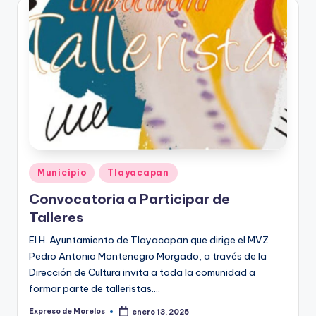
o
r
el
o
s
Publicado
Municipio
Tlayacapan
en
Convocatoria a Participar de
Talleres
El H. Ayuntamiento de Tlayacapan que dirige el MVZ
Pedro Antonio Montenegro Morgado, a través de la
Dirección de Cultura invita a toda la comunidad a
formar parte de talleristas.…
Expreso de Morelos
enero 13, 2025
Publicado