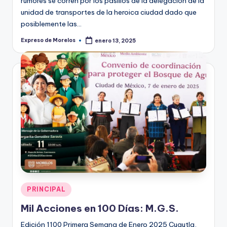
rumores se corren por los pasillos de la delegación de la
unidad de transportes de la heroica ciudad dado que
posiblemente las…
Expreso de Morelos
enero 13, 2025
Publicado
por
Publicado
PRINCIPAL
en
Mil Acciones en 100 Días: M.G.S.
Edición 1100 Primera Semana de Enero 2025 Cuautla,