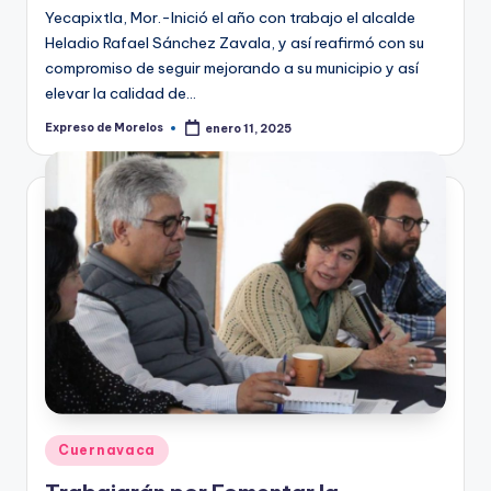
Yecapixtla, Mor.-Inició el año con trabajo el alcalde
Heladio Rafael Sánchez Zavala, y así reafirmó con su
compromiso de seguir mejorando a su municipio y así
elevar la calidad de…
Expreso de Morelos
enero 11, 2025
Publicado
por
Publicado
Cuernavaca
en