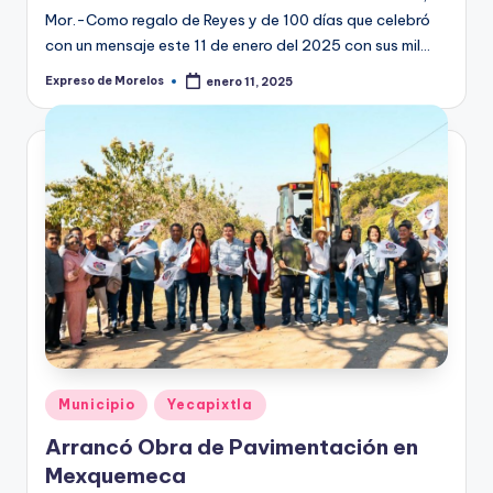
Mor.-Como regalo de Reyes y de 100 días que celebró
con un mensaje este 11 de enero del 2025 con sus mil…
Expreso de Morelos
enero 11, 2025
Publicado
por
Publicado
Municipio
Yecapixtla
en
Arrancó Obra de Pavimentación en
Mexquemeca