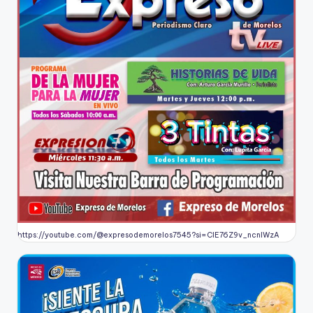
https://youtube.com/@expresodemorelos7545?si=CIE76Z9v_ncnlWzA