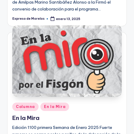
de Amilpas Marino Santibáñez Alonso a la Firmó el
convenio de colaboración para el programa…
Expreso de Morelos
enero 13, 2025
Publicado
por
Publicado
Columna
En la Mira
en
En la Mira
Edición 1100 primera Semana de Enero 2025 Fuerte