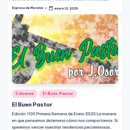
Expreso de Morelos
enero 13, 2025
Publicado
por
Publicado
Columna
El Buen Pastor
en
El Buen Pastor
Edición 1100 Primera Semana de Enero 2025 La manera
en que pensamos determina cómo nos comportamos. Si
queremos vencer nuestras tendencias pecaminosas,