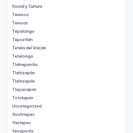
Social y Cultura
Temixco
Temoac
Tepalcingo
Tepoztlán
Tetela del Volcán
Tetelcingo
Tlalnepantla
Tlaltizapán
Tlaltizapán
Tlayacapan
Totolapan
Uncategorized
Xochitepec
Yautepec
Yecapixtla