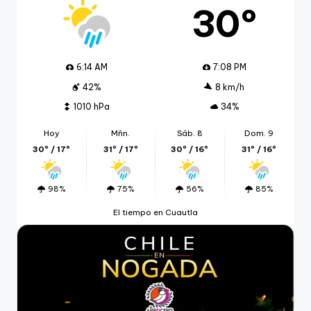
30º
6:14 AM
7:08 PM
42%
8 km/h
1010 hPa
34%
Hoy
Mñn.
Sáb. 8
Dom. 9
30º / 17º
31º / 17º
30º / 16º
31º / 16º
98%
75%
56%
85%
El tiempo en Cuautla