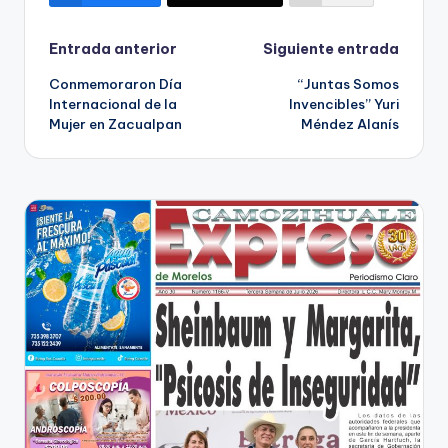
Navegación
Entrada anterior
Siguiente entrada
Conmemoraron Día
“Juntas Somos
de
Internacional de la
Invencibles” Yuri
Mujer en Zacualpan
Méndez Alanís
entradas