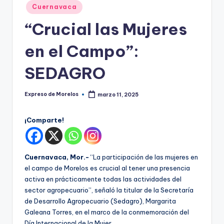
o
Publicado
Cuernavaca
r
en
“Crucial las Mujeres
el
en el Campo”:
o
s
SEDAGRO
Expreso de Morelos
marzo 11, 2025
Publicado
por
¡Comparte!
Cuernavaca, Mor.-
“La participación de las mujeres en
el campo de Morelos es crucial al tener una presencia
activa en prácticamente todas las actividades del
sector agropecuario”, señaló la titular de la Secretaría
de Desarrollo Agropecuario (Sedagro), Margarita
Galeana Torres, en el marco de la conmemoración del
Día Internacional de la Mujer.