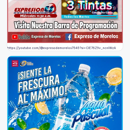
https://youtube.com/@expresodemorelos7545?si=CIE76Z9v_ncnlWzA