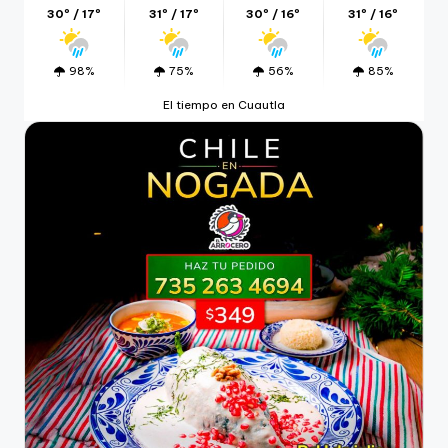
30º / 17º
31º / 17º
30º / 16º
31º / 16º
98%
75%
56%
85%
El tiempo en Cuautla