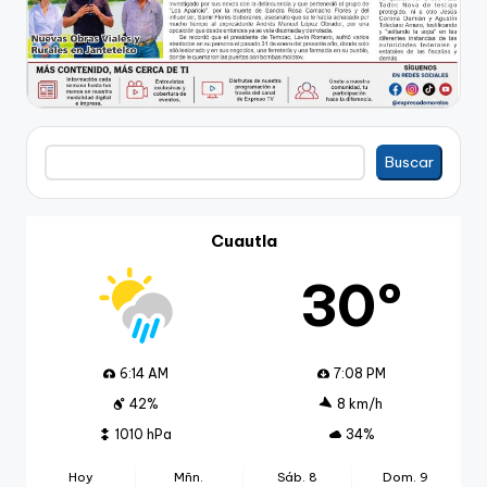
Buscar
Buscar
Cuautla
30º
6:14 AM
7:08 PM
42%
8 km/h
1010 hPa
34%
Hoy
Mñn.
Sáb. 8
Dom. 9