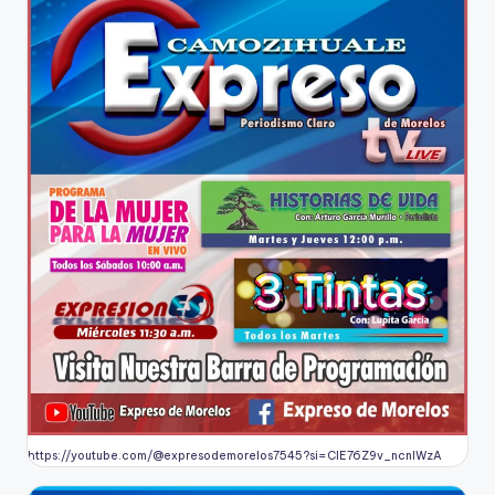
https://youtube.com/@expresodemorelos7545?si=CIE76Z9v_ncnlWzA