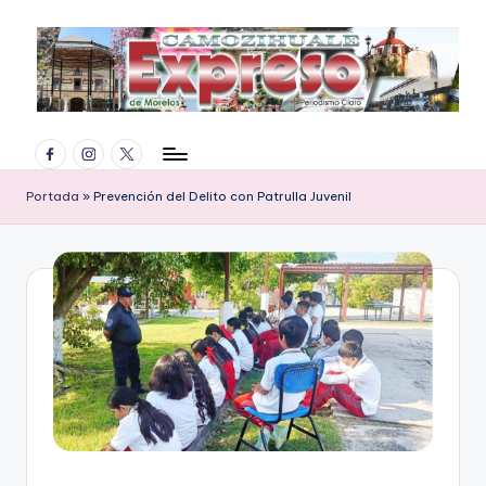
Saltar
al
contenido
E
Facebook
Instagram
Twitter
x
p
Portada
»
Prevención del Delito con Patrulla Juvenil
r
e
s
o
d
e
M