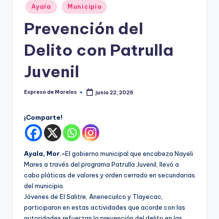
o
Publicado
Ayala
Municipio
r
en
Prevención del
el
Delito con Patrulla
o
s
Juvenil
Expreso de Morelos
junio 22, 2026
Publicado
por
¡Comparte!
Ayala, Mor.-
El gobierno municipal que encabeza Nayeli
Mares a través del programa Patrulla Juvenil, llevó a
cabo pláticas de valores y orden cerrado en secundarias
del municipio.
Jóvenes de El Salitre, Anenecuilco y Tlayecac,
participaron en estas actividades que acorde con las
autoridades refuerzan la prevención del delito en las