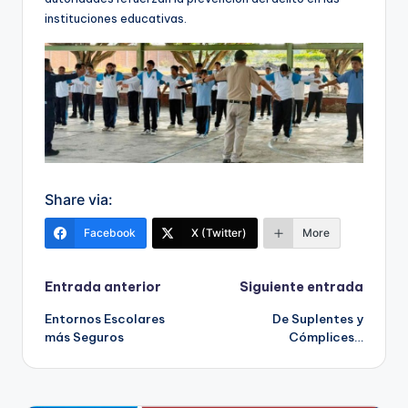
instituciones educativas.
Share via:
Facebook
X (Twitter)
More
Navegación
Entrada anterior
Siguiente entrada
Entornos Escolares
De Suplentes y
de
más Seguros
Cómplices…
entradas