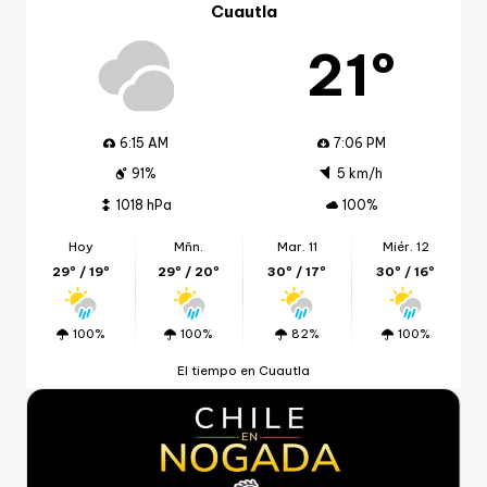
Cuautla
21º
6:15 AM
7:06 PM
91%
5 km/h
1018 hPa
100%
Hoy
Mñn.
Mar. 11
Miér. 12
29º / 19º
29º / 20º
30º / 17º
30º / 16º
100%
100%
82%
100%
El tiempo en Cuautla