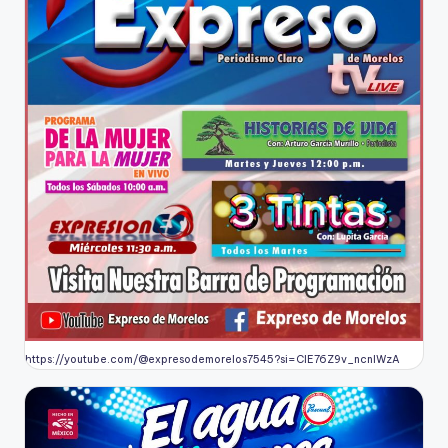
https://youtube.com/@expresodemorelos7545?si=CIE76Z9v_ncnlWzA