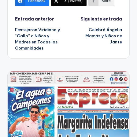
Facebook
X (Twitter)
More
Navegación
Entrada anterior
Siguiente entrada
Festejaron Viridiana y
Celebró Ángel a
de
“Gallo” a Niños y
Mamás y Niños de
Madres en Todas las
Jante
entradas
Comunidades