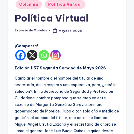
o
Publicado
Columna
Política Virtual
r
en
Política Virtual
el
o
Expreso de Morelos
mayo 15, 2026
Publicado
por
s
¡Comparte!
Edición 1157 Segunda Semana de Mayo 2026
Cambiar el nombre o el hombre del titular de una
secretaría, da un respiro y una esperanza, pero, ¿será la
solución?. En la Secretaría de Seguridad y Protección
Ciudadana, nombre pomposo que se creo en este
sexenio de Margarita González Saravia, primera
gobernadora de Morelos. Hubo a tan solo año y medio de
gestión, el cambio del titular, que antes se llamaba
Miguel Ángel Urrutia Lozano y el secretario de ahora se
llama el general José Luis Bucio Quiroz, a quien desde