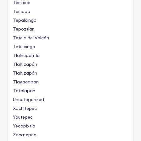
Temixco
Temoac
Tepalcingo
Tepoztlán
Tetela del Volcán
Tetelcingo
Tlalnepantla
Tlaltizapán
Tlaltizapán
Tlayacapan
Totolapan
Uncategorized
Xochitepec
Yautepec
Yecapixtla
Zacatepec