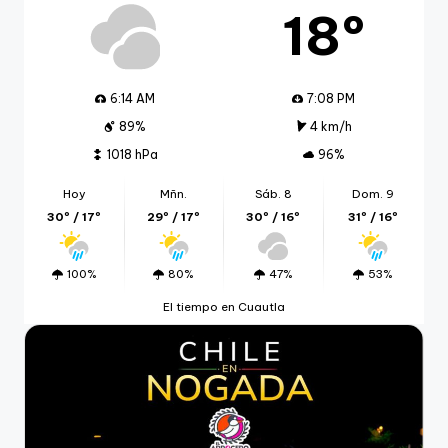
18º
6:14 AM
7:08 PM
89%
4 km/h
1018 hPa
96%
Hoy
Mñn.
Sáb. 8
Dom. 9
30º / 17º
29º / 17º
30º / 16º
31º / 16º
100%
80%
47%
53%
El tiempo en Cuautla