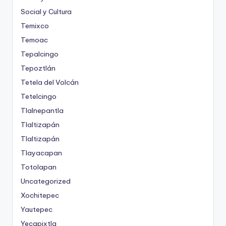
Social y Cultura
Temixco
Temoac
Tepalcingo
Tepoztlán
Tetela del Volcán
Tetelcingo
Tlalnepantla
Tlaltizapán
Tlaltizapán
Tlayacapan
Totolapan
Uncategorized
Xochitepec
Yautepec
Yecapixtla