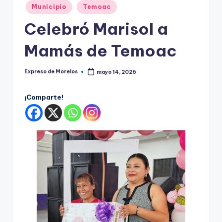
o
Publicado
Municipio
Temoac
r
en
Celebró Marisol a
el
Mamás de Temoac
o
s
Expreso de Morelos
mayo 14, 2026
Publicado
por
¡Comparte!