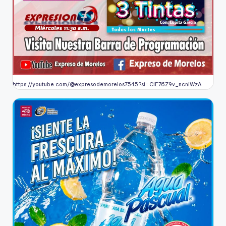
https://youtube.com/@expresodemorelos7545?si=CIE76Z9v_ncnlWzA