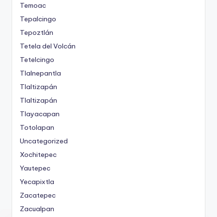
Temoac
Tepalcingo
Tepoztlán
Tetela del Volcán
Tetelcingo
Tlalnepantla
Tlaltizapán
Tlaltizapán
Tlayacapan
Totolapan
Uncategorized
Xochitepec
Yautepec
Yecapixtla
Zacatepec
Zacualpan