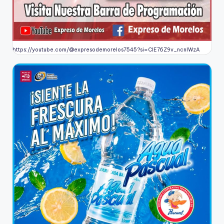
https://youtube.com/@expresodemorelos7545?si=CIE76Z9v_ncnlWzA