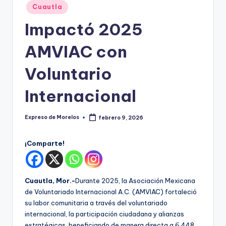
o
Publicado
Cuautla
r
en
Impactó 2025
el
AMVIAC con
o
s
Voluntario
Internacional
Expreso de Morelos
febrero 9, 2026
Publicado
por
¡Comparte!
Cuautla, Mor.-
Durante 2025, la Asociación Mexicana
de Voluntariado Internacional A.C. (AMVIAC) fortaleció
su labor comunitaria a través del voluntariado
internacional, la participación ciudadana y alianzas
estratégicas, beneficiando de manera directa a 6,448