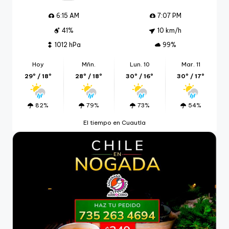
6:15 AM
7:07 PM
41%
10 km/h
1012 hPa
99%
Hoy
Mñn.
Lun. 10
Mar. 11
29º / 18º
28º / 18º
30º / 16º
30º / 17º
82%
79%
73%
54%
El tiempo en Cuautla