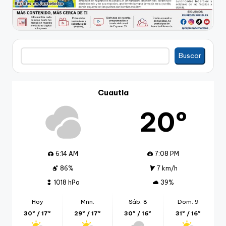
Buscar
Buscar
Cuautla
20º
6:14 AM
7:08 PM
86%
7 km/h
1018 hPa
39%
Hoy
Mñn.
Sáb. 8
Dom. 9
30º / 17º
29º / 17º
30º / 16º
31º / 16º