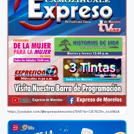
https://youtube.com/@expresodemorelos7545?si=CIE76Z9v_ncnlWzA