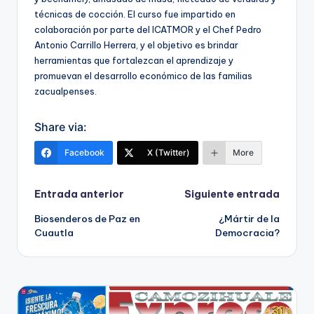
técnicas de cocción. El curso fue impartido en
colaboración por parte del ICATMOR y el Chef Pedro
Antonio Carrillo Herrera, y el objetivo es brindar
herramientas que fortalezcan el aprendizaje y
promuevan el desarrollo económico de las familias
zacualpenses.
Share via:
Facebook
X (Twitter)
More
Navegación
Entrada anterior
Siguiente entrada
Biosenderos de Paz en
¿Mártir de la
de
Cuautla
Democracia?
entradas