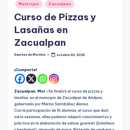
o
Publicado
Municipio
Zacualpan
r
en
Curso de Pizzas y
el
Lasañas en
o
s
Zacualpan
Expreso de Morelos
octubre 30, 2025
Publicado
por
¡Comparte!
Zacualpan, Mor.-
Se finalizó el curso de pizzas y
lasañas, en el municipio de Zacualpan de Amilpas,
gobernado por Marino Santibáñez Alonso.
Con la participación de 16 alumnas, el curso que duró
siete sesiones, ellas pudieron adquirir conocimientos y
práctica en la elaboración de salsas gourmet (boloñesa
y bechamel), amasado de masa, fileteado de verduras y