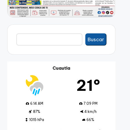
Buscar
Buscar
Cuautla
21º
6:14 AM
7:09 PM
87%
4 km/h
1015 hPa
66%