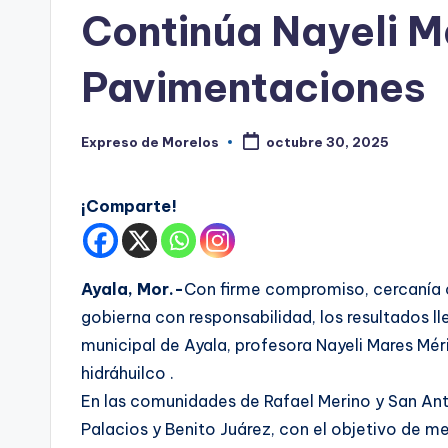
s
en
Continúa Nayeli M
Pavimentaciones
Expreso de Morelos
octubre 30, 2025
Publicado
por
¡Comparte!
Ayala, Mor.-
Con firme compromiso, cercanía c
gobierna con responsabilidad, los resultados ll
municipal de Ayala, profesora Nayeli Mares Mér
hidráhuilco .
En las comunidades de Rafael Merino y San Anto
Palacios y Benito Juárez, con el objetivo de mejo