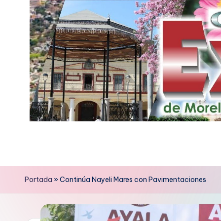
Saltar
al
contenido
E
x
p
Portada
»
Continúa Nayeli Mares con Pavimentaciones
r
e