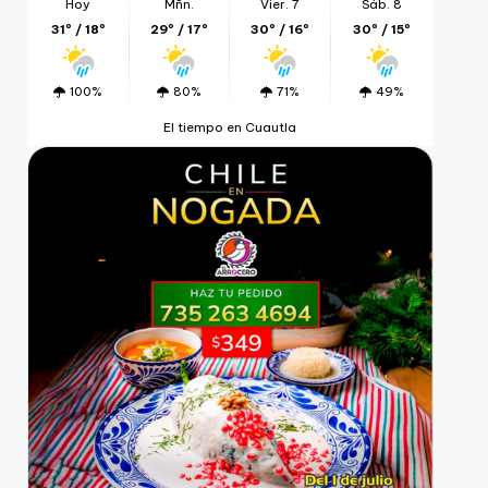
Hoy
Mñn.
Vier. 7
Sáb. 8
31º / 18º
29º / 17º
30º / 16º
30º / 15º
100%
80%
71%
49%
El tiempo en Cuautla