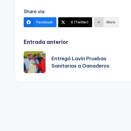
Share via:
Facebook
X (Twitter)
More
Navegación
Entrada anterior
de
Entregó Lavín Pruebas
Sanitarias a Ganaderos
entradas