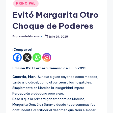
o
Publicado
PRINCIPAL
r
en
Evitó Margarita Otro
el
Choque de Poderes
o
s
Expreso de Morelos
julio 29, 2025
Publicado
por
¡Comparte!
Edición 1123 Tercera Semana de Julio 2025
Cuautla, Mor.-
Aunque siguen cayendo como moscas,
tanto a la cárcel, como al panteón o los hospitales.
Simplemente en Morelos la inseguridad impera.
Percepción ciudadana pero vieja.
Pese a que la primera gobernadora de Morelos,
Margarita González Saravia desde hace semanas fue
contundente al criticar el desorden que traía el Poder