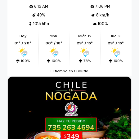
6:15 AM
7:06 PM
49%
8 km/h
1015 hPa
100%
Hoy
Mñn.
Miér. 12
Jue. 13
31º / 20º
30º / 18º
29º / 15º
29º / 15º
100%
100%
73%
100%
El tiempo en Cuautla