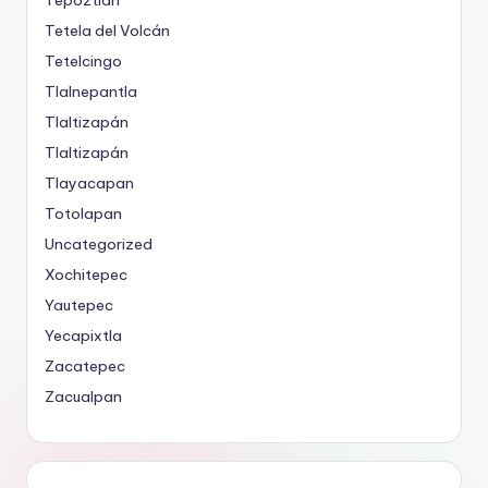
Tepoztlán
Tetela del Volcán
Tetelcingo
Tlalnepantla
Tlaltizapán
Tlaltizapán
Tlayacapan
Totolapan
Uncategorized
Xochitepec
Yautepec
Yecapixtla
Zacatepec
Zacualpan