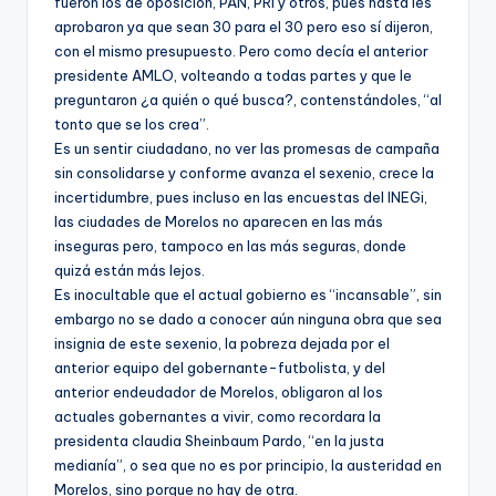
fueron los de oposición, PAN, PRI y otros, pues hasta les
aprobaron ya que sean 30 para el 30 pero eso sí dijeron,
con el mismo presupuesto. Pero como decía el anterior
presidente AMLO, volteando a todas partes y que le
preguntaron ¿a quién o qué busca?, contenstándoles, “al
tonto que se los crea”.
Es un sentir ciudadano, no ver las promesas de campaña
sin consolidarse y conforme avanza el sexenio, crece la
incertidumbre, pues incluso en las encuestas del INEGi,
las ciudades de Morelos no aparecen en las más
inseguras pero, tampoco en las más seguras, donde
quizá están más lejos.
Es inocultable que el actual gobierno es “incansable”, sin
embargo no se dado a conocer aún ninguna obra que sea
insignia de este sexenio, la pobreza dejada por el
anterior equipo del gobernante-futbolista, y del
anterior endeudador de Morelos, obligaron al los
actuales gobernantes a vivir, como recordara la
presidenta claudia Sheinbaum Pardo, “en la justa
medianía”, o sea que no es por principio, la austeridad en
Morelos, sino porque no hay de otra.