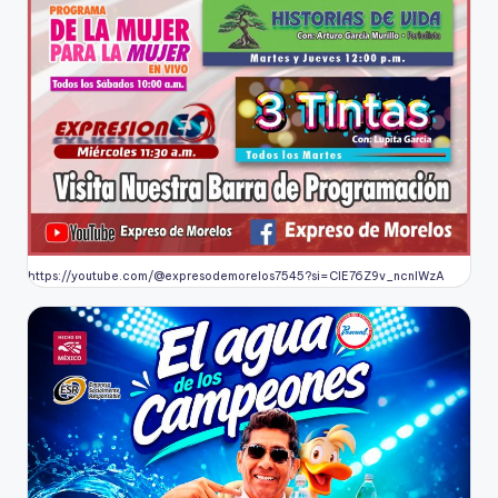
https://youtube.com/@expresodemorelos7545?si=CIE76Z9v_ncnlWzA