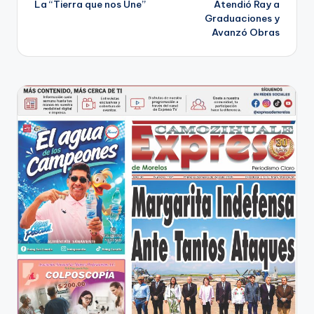
La “Tierra que nos Une”
Atendió Ray a
de
Graduaciones y
Avanzó Obras
entradas