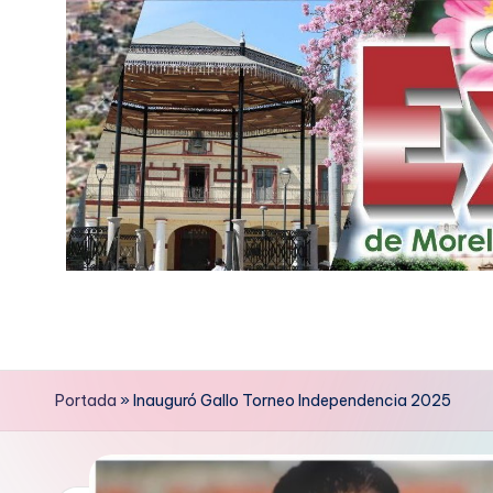
Saltar
al
contenido
E
x
p
Portada
»
Inauguró Gallo Torneo Independencia 2025
r
e