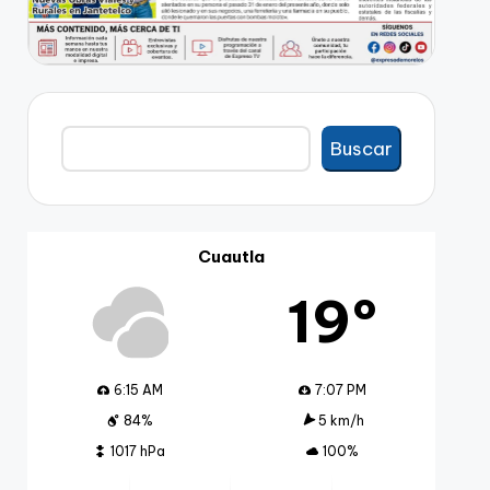
Buscar
Buscar
Cuautla
19º
6:15 AM
7:07 PM
84%
5 km/h
1017 hPa
100%