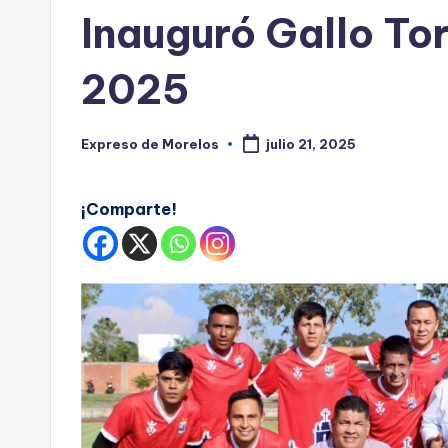
s
en
Inauguró Gallo To
2025
Expreso de Morelos
julio 21, 2025
Publicado
por
¡Comparte!