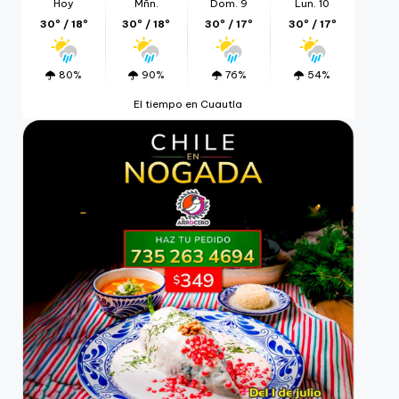
Hoy
Mñn.
Dom. 9
Lun. 10
30º / 18º
30º / 18º
30º / 17º
30º / 17º
80%
90%
76%
54%
El tiempo en Cuautla