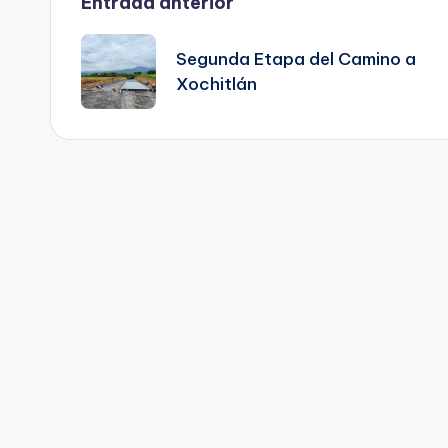
Navegación
Entrada anterior
de
Segunda Etapa del Camino a
Xochitlán
entradas