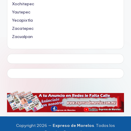
Xochitepec
Yautepec
Yecapixtla
Zacatepec
Zacualpan
Copyright 2026 —
Expreso de Morelos
. Todos los