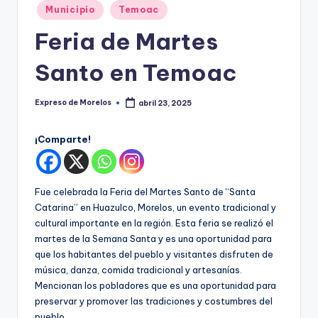
o
Publicado
Municipio
Temoac
r
en
Feria de Martes
el
Santo en Temoac
o
s
Expreso de Morelos
abril 23, 2025
Publicado
por
¡Comparte!
Fue celebrada la Feria del Martes Santo de “Santa
Catarina” en Huazulco, Morelos, un evento tradicional y
cultural importante en la región. Esta feria se realizó el
martes de la Semana Santa y es una oportunidad para
que los habitantes del pueblo y visitantes disfruten de
música, danza, comida tradicional y artesanías.
Mencionan los pobladores que es una oportunidad para
preservar y promover las tradiciones y costumbres del
pueblo.