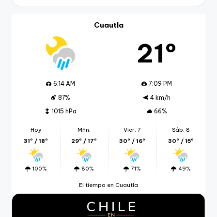
Cuautla
21º
6:14 AM
7:09 PM
87%
4 km/h
1015 hPa
66%
Hoy
Mñn.
Vier. 7
Sáb. 8
31º / 18º
29º / 17º
30º / 16º
30º / 15º
100%
80%
71%
49%
El tiempo en Cuautla