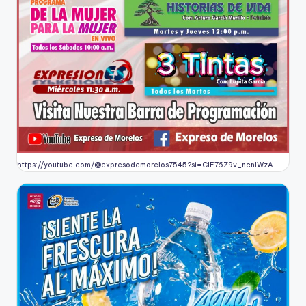
https://youtube.com/@expresodemorelos7545?si=CIE76Z9v_ncnlWzA