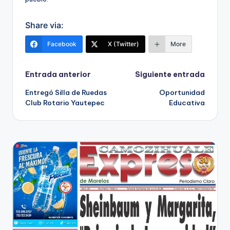
Share via:
Facebook
X (Twitter)
More
Navegación
Entrada anterior
Siguiente entrada
Entregó Silla de Ruedas
Oportunidad
de
Club Rotario Yautepec
Educativa
entradas