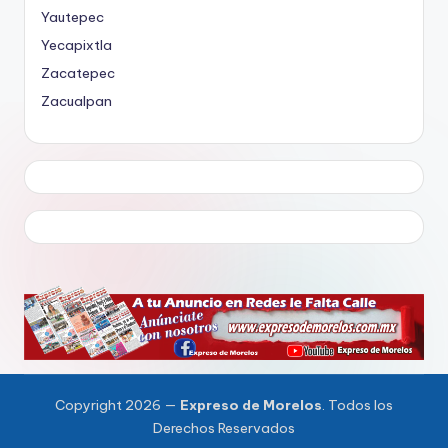
Yautepec
Yecapixtla
Zacatepec
Zacualpan
Copyright 2026 —
Expreso de Morelos
. Todos los
Derechos Reservados