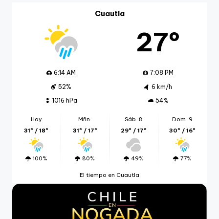
Cuautla
27º
6:14 AM
7:08 PM
52%
6 km/h
1016 hPa
54%
Hoy
Mñn.
Sáb. 8
Dom. 9
31º / 18º
31º / 17º
29º / 17º
30º / 16º
100%
80%
49%
77%
El tiempo en Cuautla