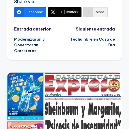
Share via:
Facebook
X (Twitter)
More
Navegación
Entrada anterior
Siguiente entrada
Modernizarán y
Techumbre en Casa de
de
Conectarán
Día
Carreteras
entradas