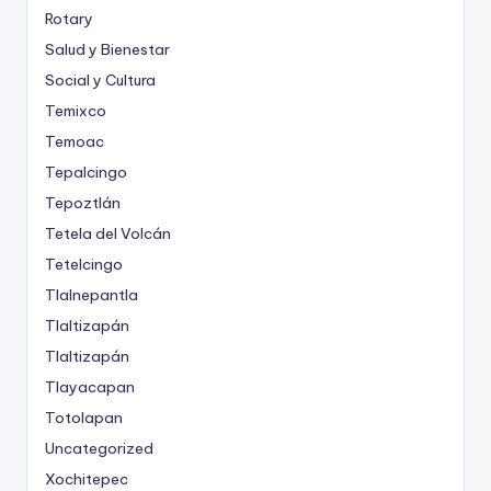
Rotary
Salud y Bienestar
Social y Cultura
Temixco
Temoac
Tepalcingo
Tepoztlán
Tetela del Volcán
Tetelcingo
Tlalnepantla
Tlaltizapán
Tlaltizapán
Tlayacapan
Totolapan
Uncategorized
Xochitepec