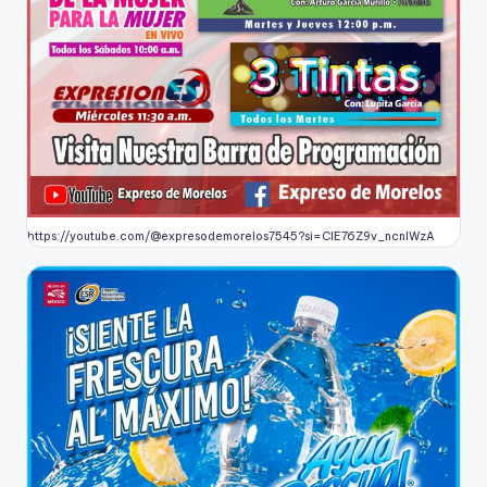
https://youtube.com/@expresodemorelos7545?si=CIE76Z9v_ncnlWzA