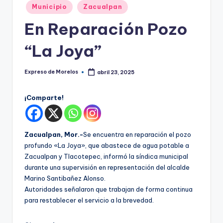
o
Publicado
Municipio
Zacualpan
r
en
En Reparación Pozo
el
“La Joya”
o
s
Expreso de Morelos
abril 23, 2025
Publicado
por
¡Comparte!
Zacualpan, Mor.-
Se encuentra en reparación el pozo
profundo «La Joya», que abastece de agua potable a
Zacualpan y Tlacotepec, informó la síndica municipal
durante una supervisión en representación del alcalde
Marino Santibañez Alonso.
Autoridades señalaron que trabajan de forma continua
para restablecer el servicio a la brevedad.