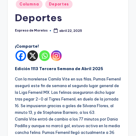
o
Publicado
Columna
Deportes
r
en
Deportes
el
o
Expreso de Morelos
abril 22, 2025
Publicado
por
s
¡Comparte!
Edición 1113 Tercera Semana de Abril 2025
Con la morelense Camila Vite en sus filas, Pumas Femenil
aseguró este fin de semana el segundo lugar general de
la Liga Femenil MX. Las felinas aseguraron dicho lugar
tras pegar 2-0 al Tigres Femenil, en duelo de la jornada
16. Se impusieron gracias a goles de Silvana Flores, al
minuto 13, y de Stephanie Barreiro, a los 63.
Camila Vite entró de cambio a los 77 minutos por Dania
Padilla y aunque no marcó gol, estuvo activa en la media
cancha felina. Pumas Femenil llegó actualmente a 36