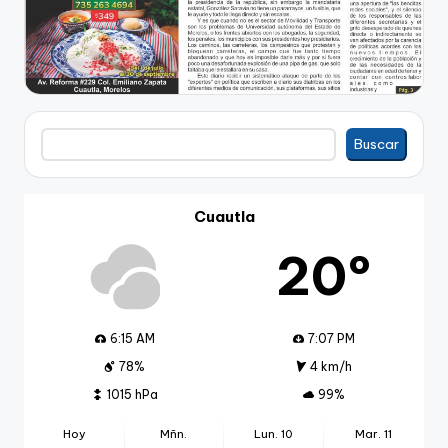
Buscar
Buscar
Cuautla
20º
6:15 AM
7:07 PM
78%
4 km/h
1015 hPa
99%
Hoy
Mñn.
Lun. 10
Mar. 11