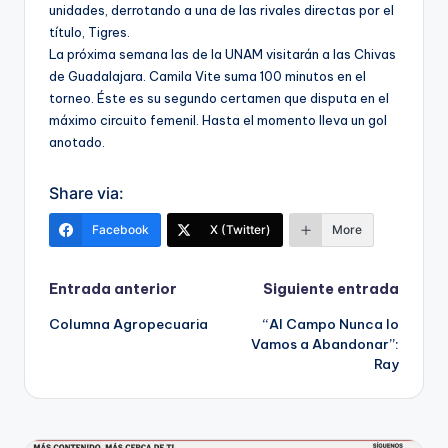
unidades, derrotando a una de las rivales directas por el
título, Tigres.
La próxima semana las de la UNAM visitarán a las Chivas
de Guadalajara. Camila Vite suma 100 minutos en el
torneo. Éste es su segundo certamen que disputa en el
máximo circuito femenil. Hasta el momento lleva un gol
anotado.
Share via:
Facebook
X (Twitter)
More
Navegación
Entrada anterior
Siguiente entrada
Columna Agropecuaria
“Al Campo Nunca lo
de
Vamos a Abandonar”:
Ray
entradas