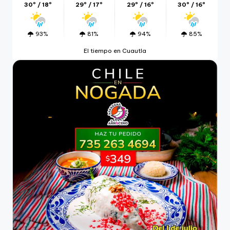
30º / 18º
29º / 17º
29º / 16º
30º / 16º
93%
81%
94%
85%
El tiempo en Cuautla