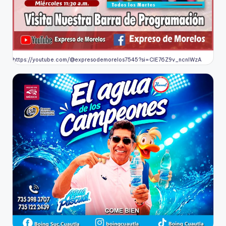
https://youtube.com/@expresodemorelos7545?si=CIE76Z9v_ncnlWzA