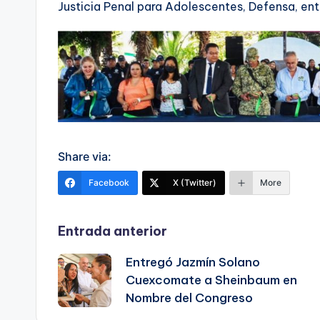
Justicia Penal para Adolescentes, Defensa, ent
Share via:
Facebook
X (Twitter)
More
Navegación
Entrada anterior
Entregó Jazmín Solano
de
Cuexcomate a Sheinbaum en
Nombre del Congreso
entradas