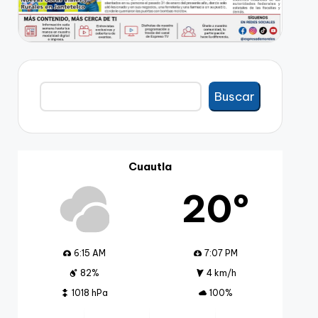
Buscar
Buscar
Cuautla
20º
6:15 AM
7:07 PM
82%
4 km/h
1018 hPa
100%