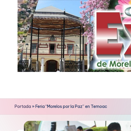
Saltar
al
contenido
E
x
p
Portada
»
Feria “Morelos por la Paz” en Temoac
r
e