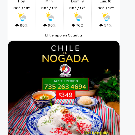
Hoy
Mñn.
Dom. 9
Lun. 10
30º / 18º
30º / 18º
30º / 17º
30º / 17º
80%
90%
76%
54%
El tiempo en Cuautla