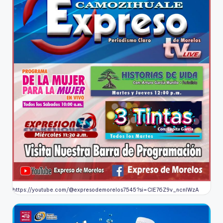
https://youtube.com/@expresodemorelos7545?si=CIE76Z9v_ncnlWzA