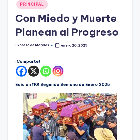
o
Publicado
PRINCIPAL
r
en
Con Miedo y Muerte
el
Planean al Progreso
o
s
Expreso de Morelos
enero 20, 2025
Publicado
por
¡Comparte!
Edición 1101 Segunda Semana de Enero 2025