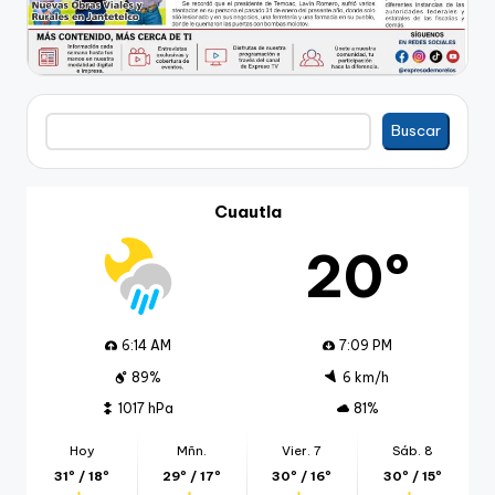
Buscar
Buscar
Cuautla
20º
6:14 AM
7:09 PM
89%
6 km/h
1017 hPa
81%
Hoy
Mñn.
Vier. 7
Sáb. 8
31º / 18º
29º / 17º
30º / 16º
30º / 15º