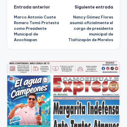
Navegación
Entrada anterior
Siguiente entrada
Marco Antonio Cuate
Nancy Gómez Flores
de
Romero Tomó Protesta
asumió oficialmente el
como Presidente
cargo de presidenta
entradas
Municipal de
municipal de
Axochiapan
Tlaltizapán de Morelos