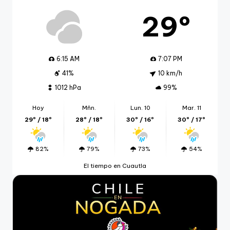
29º
6:15 AM
7:07 PM
41%
10 km/h
1012 hPa
99%
Hoy
Mñn.
Lun. 10
Mar. 11
29º / 18º
28º / 18º
30º / 16º
30º / 17º
82%
79%
73%
54%
El tiempo en Cuautla