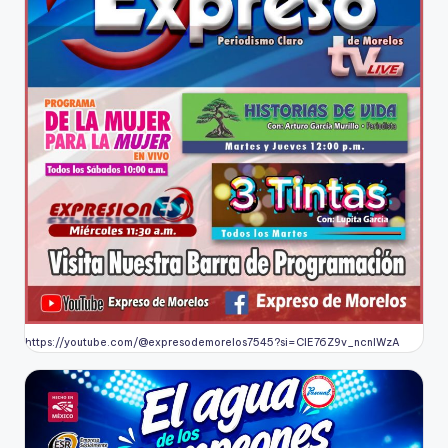
https://youtube.com/@expresodemorelos7545?si=CIE76Z9v_ncnlWzA