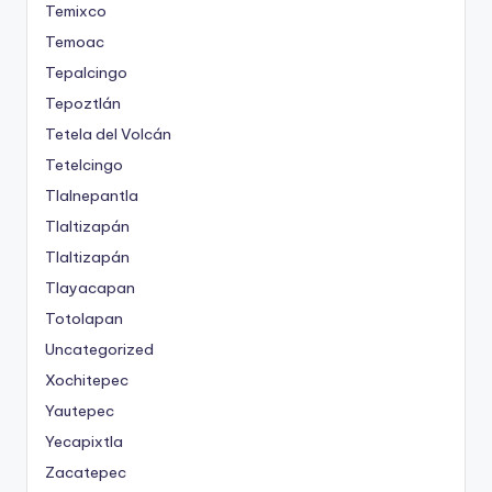
Temixco
Temoac
Tepalcingo
Tepoztlán
Tetela del Volcán
Tetelcingo
Tlalnepantla
Tlaltizapán
Tlaltizapán
Tlayacapan
Totolapan
Uncategorized
Xochitepec
Yautepec
Yecapixtla
Zacatepec