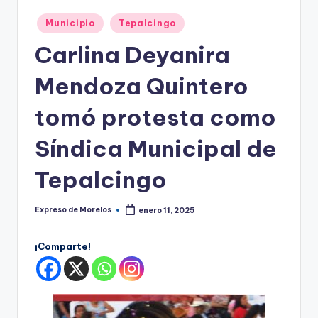
o
r
Publicado
Municipio
Tepalcingo
en
el
Carlina Deyanira
o
Mendoza Quintero
s
tomó protesta como
Síndica Municipal de
Tepalcingo
Expreso de Morelos
enero 11, 2025
Publicado
por
¡Comparte!