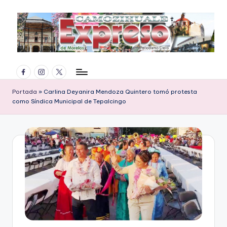
Saltar
al
contenido
E
Facebook
Instagram
Twitter
x
p
Portada
»
Carlina Deyanira Mendoza Quintero tomó protesta
como Síndica Municipal de Tepalcingo
r
e
s
o
d
e
M