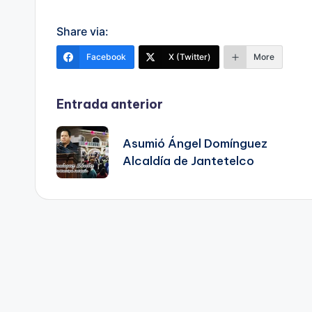
Share via:
Facebook
X (Twitter)
More
Navegación
Entrada anterior
de
Asumió Ángel Domínguez
Alcaldía de Jantetelco
entradas