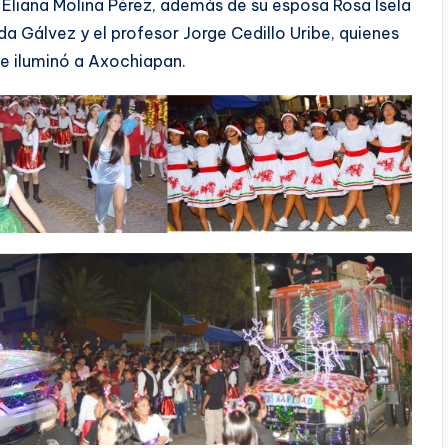
 Eliana Molina Pérez, además de su esposa Rosa Isela
a Gálvez y el profesor Jorge Cedillo Uribe, quienes
ue iluminó a Axochiapan.