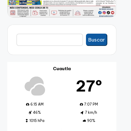
Buscar
Buscar
Cuautla
27º
6:15 AM
7:07 PM
46%
7 km/h
1015 hPa
90%