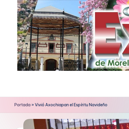
Saltar
al
contenido
E
x
p
Portada
»
Vivió Axochiapan el Espíritu Navideño
r
e