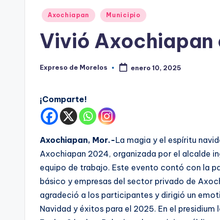
s
Publicado
Axochiapan
Municipio
en
Vivió Axochiapan 
Expreso de Morelos
enero 10, 2025
Publicado
por
¡Comparte!
Axochiapan, Mor.-
La magia y el espíritu navi
Axochiapan 2024, organizada por el alcalde ing
equipo de trabajo. Este evento contó con la pa
básico y empresas del sector privado de Axochi
agradeció a los participantes y dirigió un emo
Navidad y éxitos para el 2025. En el presidium