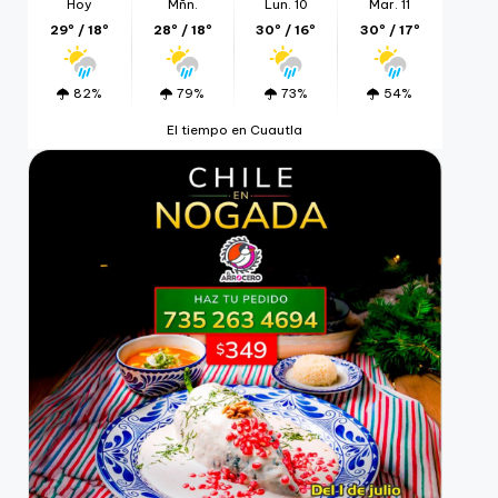
Hoy
Mñn.
Lun. 10
Mar. 11
29º / 18º
28º / 18º
30º / 16º
30º / 17º
82%
79%
73%
54%
El tiempo en Cuautla