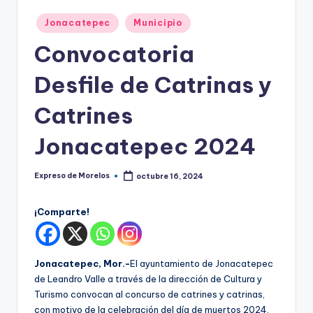
o
r
Publicado
Jonacatepec
Municipio
en
el
Convocatoria
o
Desfile de Catrinas y
s
Catrines
Jonacatepec 2024
Expreso de Morelos
octubre 16, 2024
Publicado
por
¡Comparte!
Jonacatepec, Mor.-
El ayuntamiento de Jonacatepec
de Leandro Valle a través de la dirección de Cultura y
Turismo convocan al concurso de catrines y catrinas,
con motivo de la celebración del día de muertos 2024.