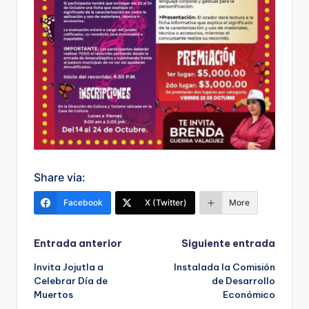
Share via:
Facebook
X (Twitter)
More
Navegación
Entrada anterior
Siguiente entrada
Invita Jojutla a
Instalada la Comisión
de
Celebrar Día de
de Desarrollo
Muertos
Económico
entradas