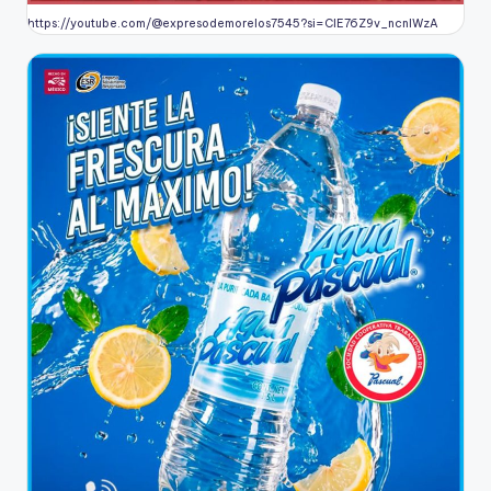
https://youtube.com/@expresodemorelos7545?si=CIE76Z9v_ncnlWzA