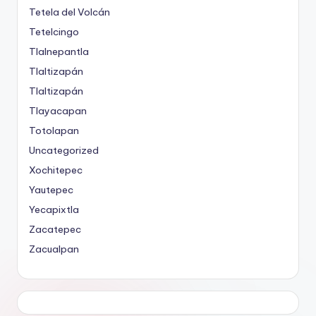
Tetela del Volcán
Tetelcingo
Tlalnepantla
Tlaltizapán
Tlaltizapán
Tlayacapan
Totolapan
Uncategorized
Xochitepec
Yautepec
Yecapixtla
Zacatepec
Zacualpan