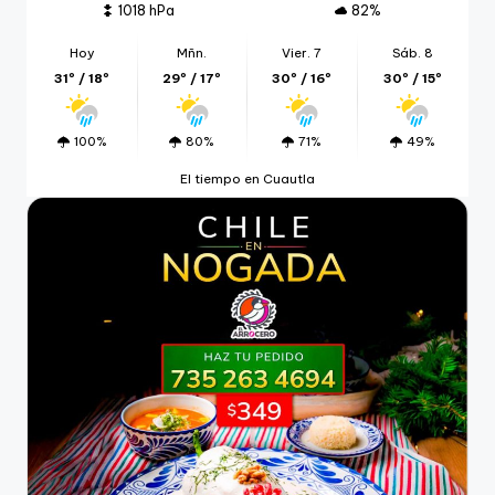
1018 hPa
82%
Hoy
Mñn.
Vier. 7
Sáb. 8
31º / 18º
29º / 17º
30º / 16º
30º / 15º
100%
80%
71%
49%
El tiempo en Cuautla