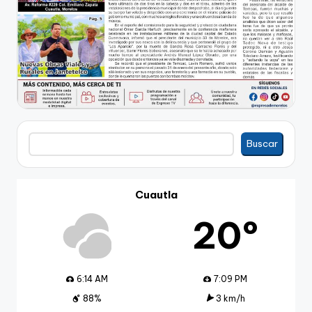
Buscar
Buscar
Cuautla
20º
6:14 AM
7:09 PM
88%
3 km/h