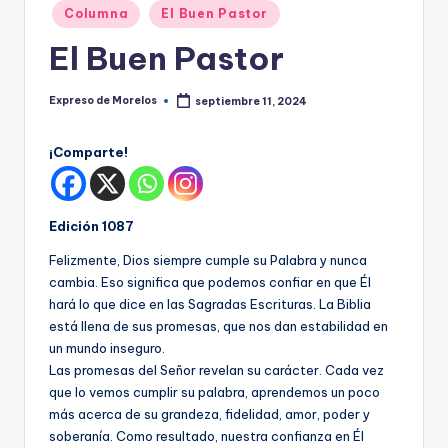
o
Publicado
Columna
El Buen Pastor
r
en
El Buen Pastor
el
o
Expreso de Morelos
septiembre 11, 2024
Publicado
por
s
¡Comparte!
Edición 1087
Felizmente, Dios siempre cumple su Palabra y nunca
cambia. Eso significa que podemos confiar en que Él
hará lo que dice en las Sagradas Escrituras. La Biblia
está llena de sus promesas, que nos dan estabilidad en
un mundo inseguro.
Las promesas del Señor revelan su carácter. Cada vez
que lo vemos cumplir su palabra, aprendemos un poco
más acerca de su grandeza, fidelidad, amor, poder y
soberanía. Como resultado, nuestra confianza en Él