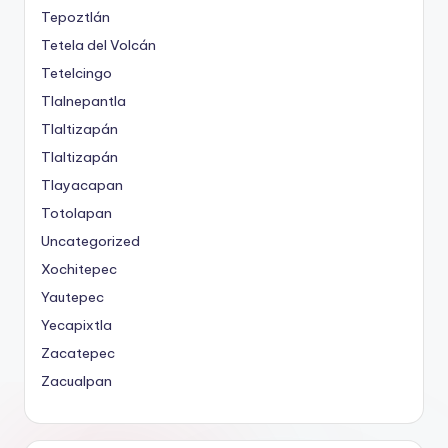
Tepoztlán
Tetela del Volcán
Tetelcingo
Tlalnepantla
Tlaltizapán
Tlaltizapán
Tlayacapan
Totolapan
Uncategorized
Xochitepec
Yautepec
Yecapixtla
Zacatepec
Zacualpan