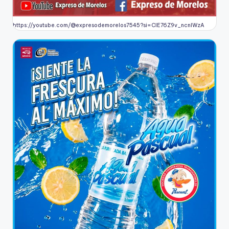
https://youtube.com/@expresodemorelos7545?si=CIE76Z9v_ncnlWzA