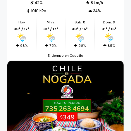
42%
8 km/h
1010 hPa
34%
Hoy
Mñn.
Sáb. 8
Dom. 9
30º / 17º
31º / 17º
30º / 16º
31º / 16º
98%
75%
56%
85%
El tiempo en Cuautla