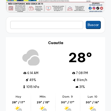
Buscar
Buscar
Cuautla
28º
6:14 AM
7:08 PM
49%
8 km/h
1015 hPa
31%
Hoy
Mñn.
Dom. 9
Lun. 10
28º / 17º
29º / 15º
30º / 17º
30º / 16º