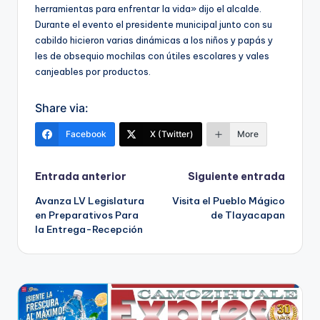
herramientas para enfrentar la vida» dijo el alcalde.
Durante el evento el presidente municipal junto con su
cabildo hicieron varias dinámicas a los niños y papás y
les de obsequio mochilas con útiles escolares y vales
canjeables por productos.
Share via:
Facebook
X (Twitter)
More
Navegación
Entrada anterior
Siguiente entrada
Avanza LV Legislatura
Visita el Pueblo Mágico
de
en Preparativos Para
de Tlayacapan
la Entrega-Recepción
entradas