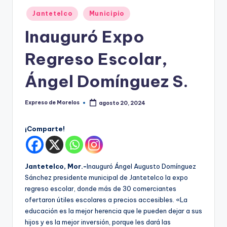
o
Publicado
r
Jantetelco
Municipio
en
el
Inauguró Expo
o
Regreso Escolar,
s
Ángel Domínguez S.
Expreso de Morelos
agosto 20, 2024
Publicado
por
¡Comparte!
Jantetelco, Mor.-
Inauguró Ángel Augusto Domínguez
Sánchez presidente municipal de Jantetelco la expo
regreso escolar, donde más de 30 comerciantes
ofertaron útiles escolares a precios accesibles. «La
educación es la mejor herencia que le pueden dejar a sus
hijos y es la mejor inversión, porque les dará las