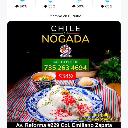
80%
53%
60%
63%
El tiempo en Cuautla