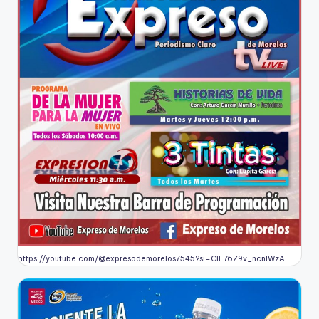
https://youtube.com/@expresodemorelos7545?si=CIE76Z9v_ncnlWzA