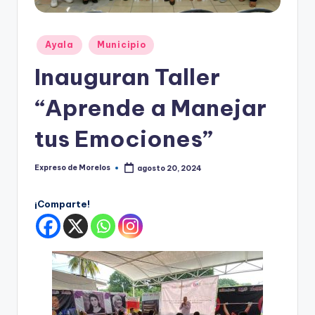
o
r
Publicado
el
Ayala
Municipio
en
o
Inauguran Taller
s
“Aprende a Manejar
tus Emociones”
Expreso de Morelos
agosto 20, 2024
Publicado
por
¡Comparte!