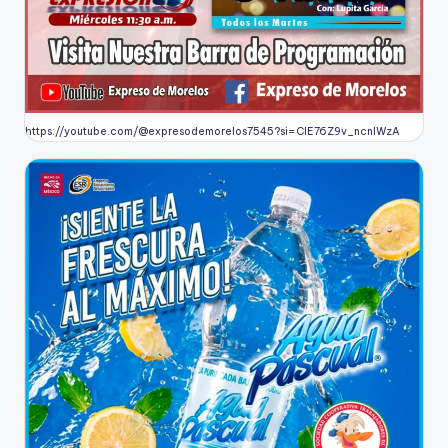
https://youtube.com/@expresodemorelos7545?si=CIE76Z9v_ncnlWzA