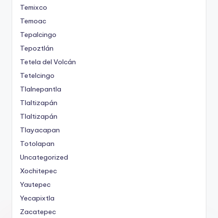
Temixco
Temoac
Tepalcingo
Tepoztlán
Tetela del Volcán
Tetelcingo
Tlalnepantla
Tlaltizapán
Tlaltizapán
Tlayacapan
Totolapan
Uncategorized
Xochitepec
Yautepec
Yecapixtla
Zacatepec