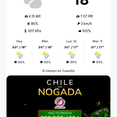
6:15 AM
7:07 PM
86%
3 km/h
1017 hPa
100%
Hoy
Mñn.
Lun. 10
Mar. 11
30º / 18º
30º / 18º
30º / 17º
31º / 17º
60%
65%
59%
59%
El tiempo en Cuautla