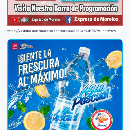
https://youtube.com/@expresodemorelos7545?si=CIE76Z9v_ncnlWzA