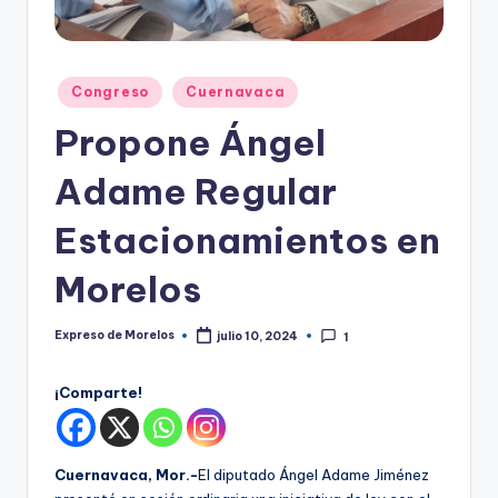
o
r
el
Publicado
Congreso
Cuernavaca
o
en
Propone Ángel
s
Adame Regular
Estacionamientos en
Morelos
Expreso de Morelos
julio 10, 2024
1
Publicado
por
¡Comparte!
Cuernavaca, Mor.-
El diputado Ángel Adame Jiménez