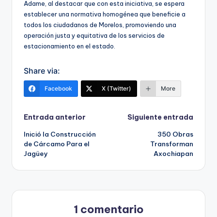
Adame, al destacar que con esta iniciativa, se espera
establecer una normativa homogénea que beneficie a
todos los ciudadanos de Morelos, promoviendo una
operación justa y equitativa de los servicios de
estacionamiento en el estado.
Share via:
Facebook
X (Twitter)
More
Navegación
Entrada anterior
Siguiente entrada
Inició la Construcción
350 Obras
de
de Cárcamo Para el
Transforman
Jagüey
Axochiapan
entradas
1 comentario