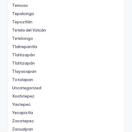
Temoac
Tepalcingo
Tepoztlán
Tetela del Volcán
Tetelcingo
Tlalnepantla
Tlaltizapán
Tlaltizapán
Tlayacapan
Totolapan
Uncategorized
Xochitepec
Yautepec
Yecapixtla
Zacatepec
Zacualpan