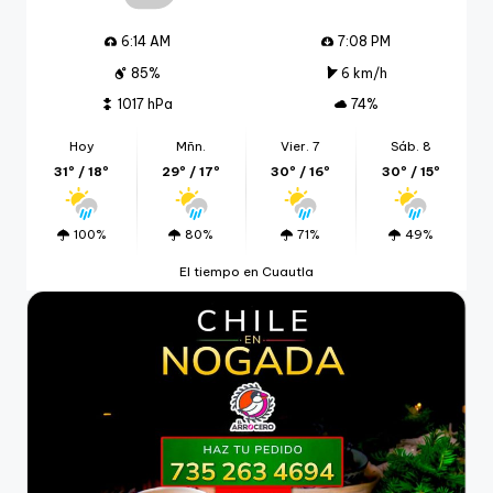
6:14 AM
7:08 PM
85%
6 km/h
1017 hPa
74%
Hoy
Mñn.
Vier. 7
Sáb. 8
31º / 18º
29º / 17º
30º / 16º
30º / 15º
100%
80%
71%
49%
El tiempo en Cuautla