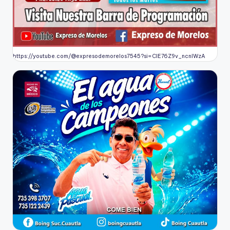
https://youtube.com/@expresodemorelos7545?si=CIE76Z9v_ncnlWzA