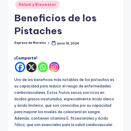
o
Publicado
Salud y Bienestar
r
en
Beneficios de los
el
o
Pistaches
s
Expreso de Morelos
junio 18, 2024
Publicado
por
¡Comparte!
Uno de los beneficios más notables de los pistachos es
su capacidad para reducir el riesgo de enfermedades
cardiovasculares. Estos frutos secos son ricos en
ácidos grasos insaturados, especialmente ácido oleico
y ácido linoleico, que son conocidos por su capacidad
para mejorar los niveles de colesterol en sangre.
Además, contienen vitamina E, fitoesteroles y ácido
fólico, que son esenciales para la salud cardiovascular.