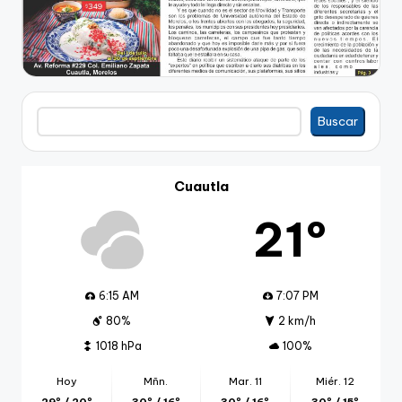
Buscar
Buscar
Cuautla
21º
6:15 AM
7:07 PM
80%
2 km/h
1018 hPa
100%
Hoy
Mñn.
Mar. 11
Miér. 12