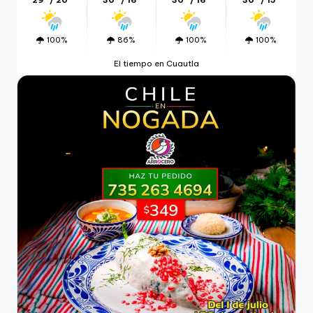
29º / 20º
30º / 16º
30º / 16º
30º / 15º
100%
86%
100%
100%
El tiempo en Cuautla