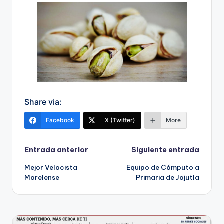
Share via:
Facebook
X (Twitter)
More
Navegación
Entrada anterior
Siguiente entrada
Mejor Velocista
Equipo de Cómputo a
de
Morelense
Primaria de Jojutla
entradas