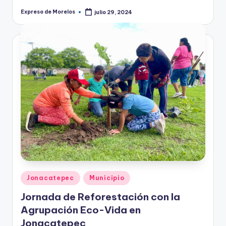
Expreso de Morelos
julio 29, 2024
Publicado
por
Publicado
Jonacatepec
Municipio
en
Jornada de Reforestación con la
Agrupación Eco-Vida en
Jonacatepec