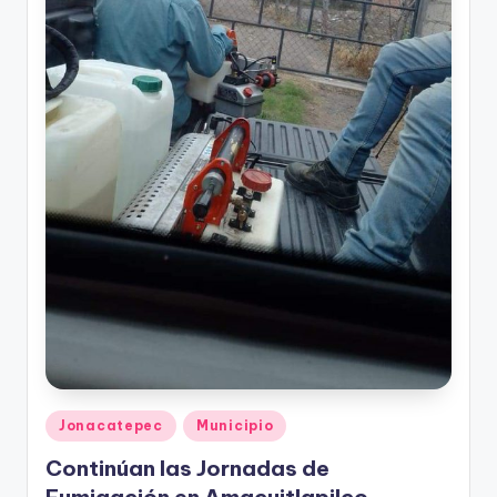
Publicado
Jonacatepec
Municipio
en
Continúan las Jornadas de
Fumigación en Amacuitlapilco