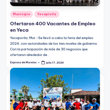
Publicado
Municipio
Yecapixtla
en
Ofertaron 400 Vacantes de Empleo
en Yeca
Yecapixtla, Mor.-Se llevó a cabo la feria del empleo
2024, con autoridades de los tres niveles de gobierno.
Con la participación de más de 30 negocios que
ofertaron alrededor de…
Expreso de Morelos
julio 17, 2024
Publicado
por