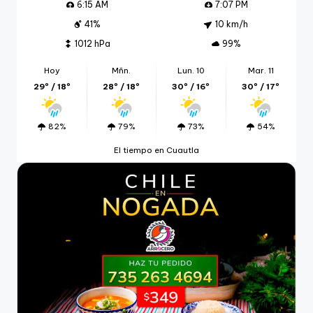
6:15 AM
7:07 PM
41%
10 km/h
1012 hPa
99%
Hoy
Mñn.
Lun. 10
Mar. 11
29º / 18º
28º / 18º
30º / 16º
30º / 17º
82%
79%
73%
54%
El tiempo en Cuautla