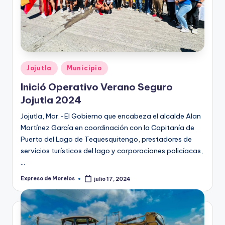
Publicado
Jojutla
Municipio
en
Inició Operativo Verano Seguro
Jojutla 2024
Jojutla, Mor.-El Gobierno que encabeza el alcalde Alan
Martínez García en coordinación con la Capitanía de
Puerto del Lago de Tequesquitengo, prestadores de
servicios turísticos del lago y corporaciones policíacas,
…
Expreso de Morelos
julio 17, 2024
Publicado
por