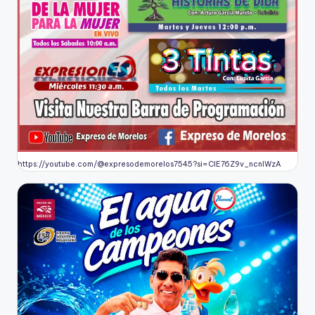
https://youtube.com/@expresodemorelos7545?si=CIE76Z9v_ncnlWzA