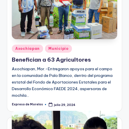
Publicado
Axochiapan
Municipio
en
Benefician a 63 Agricultores
Axochiapan, Mor.-Entregaron apoyos para el campo
en la comunidad de Palo Blanco, dentro del programa
estatal del Fondo de Aportaciones Estatales para el
Desarrollo Económico FAEDE 2024, aspersoras de
mochila…
Expreso de Morelos
julio 29, 2024
Publicado
por