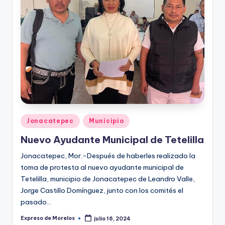
Publicado
Jonacatepec
Municipio
en
Nuevo Ayudante Municipal de Tetelilla
Jonacatepec, Mor.-Después de haberles realizado la
toma de protesta al nuevo ayudante municipal de
Tetelilla, municipio de Jonacatepec de Leandro Valle,
Jorge Castillo Domínguez, junto con los comités el
pasado…
Expreso de Morelos
julio 16, 2024
Publicado