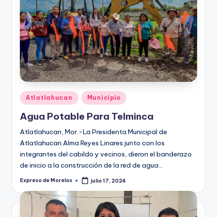
Publicado
Atlatlahucan
Municipio
en
Agua Potable Para Telminca
Atlatlahucan, Mor.-La Presidenta Municipal de
Atlatlahucan Alma Reyes Linares junto con los
integrantes del cabildo y vecinos, dieron el banderazo
de inicio a la construcción de la red de agua…
Expreso de Morelos
julio 17, 2024
Publicado
por