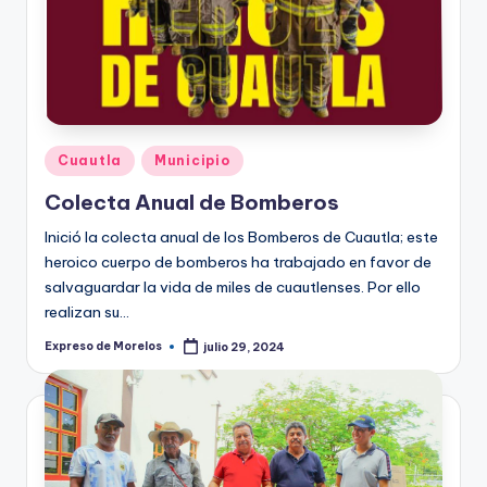
o
r
el
o
s
Publicado
Cuautla
Municipio
en
Colecta Anual de Bomberos
Inició la colecta anual de los Bomberos de Cuautla; este
heroico cuerpo de bomberos ha trabajado en favor de
salvaguardar la vida de miles de cuautlenses. Por ello
realizan su…
Expreso de Morelos
julio 29, 2024
Publicado
por