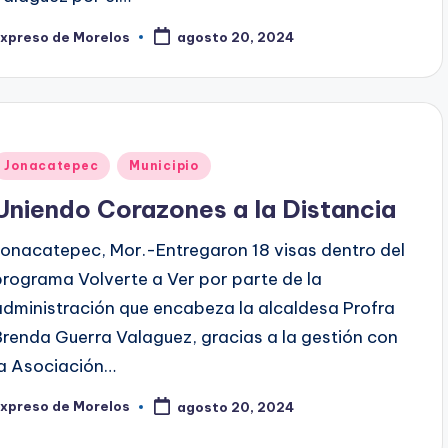
Expreso de Morelos
agosto 20, 2024
ublicado
or
Publicado
Jonacatepec
Municipio
en
Uniendo Corazones a la Distancia
Jonacatepec, Mor.-Entregaron 18 visas dentro del
programa Volverte a Ver por parte de la
administración que encabeza la alcaldesa Profra
Brenda Guerra Valaguez, gracias a la gestión con
la Asociación…
Expreso de Morelos
agosto 20, 2024
ublicado
or