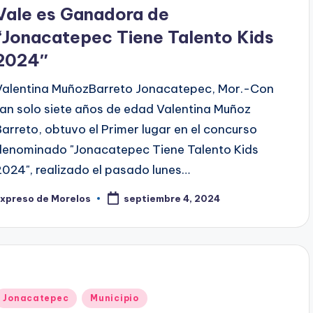
en
Vale es Ganadora de
“Jonacatepec Tiene Talento Kids
2024″
Valentina MuñozBarreto Jonacatepec, Mor.-Con
tan solo siete años de edad Valentina Muñoz
Barreto, obtuvo el Primer lugar en el concurso
denominado "Jonacatepec Tiene Talento Kids
2024", realizado el pasado lunes…
Expreso de Morelos
septiembre 4, 2024
ublicado
or
Publicado
Jonacatepec
Municipio