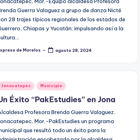
Jonacatepec, Mor.-Equipó alcaldesa Profesora
Brenda Guerra Valaguez a grupo de danza Nicté
con 28 trajes típicos regionales de los estados de
Guerrero, Chiapas y Yucatán; impulsando así a la
cultura…
Expreso de Morelos
agosto 28, 2024
ublicado
or
Publicado
Jonacatepec
Municipio
en
Un Éxito “PakEstudies” en Jona
Alcaldesa Profesora Brenda Guerra Valaguez.
Jonacatepec, Mor.-PakEstudies un programa
municipal que resultó todo un éxito para la
administración encabezada por la alcaldesa