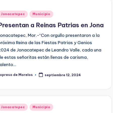
Publicado
Jonacatepec
Municipio
en
Presentan a Reinas Patrias en Jona
Jonacatepec, Mor.-“Con orgullo presentaron a la
próxima Reina de las Fiestas Patrias y Genios
2024 de Jonacatepec de Leandro Valle, cada una
de estas señoritas están llenas de carisma,
talento…
Expreso de Morelos
septiembre 12, 2024
ublicado
or
Publicado
Jonacatepec
Municipio