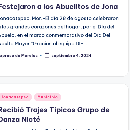
en
Festejaron a los Abuelitos de Jona
Jonacatepec, Mor.-El día 28 de agosto celebraron
a los grandes corazones del hogar, por el Día del
Abuelo, en el marco conmemorativo del Día Del
Adulto Mayor.“Gracias al equipo DIF…
Expreso de Morelos
septiembre 4, 2024
ublicado
or
Publicado
Jonacatepec
Municipio
en
Recibió Trajes Típicos Grupo de
Danza Nicté