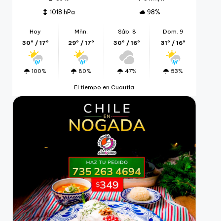
1018 hPa
98%
Hoy
Mñn.
Sáb. 8
Dom. 9
30º / 17º
29º / 17º
30º / 16º
31º / 16º
100%
80%
47%
53%
El tiempo en Cuautla