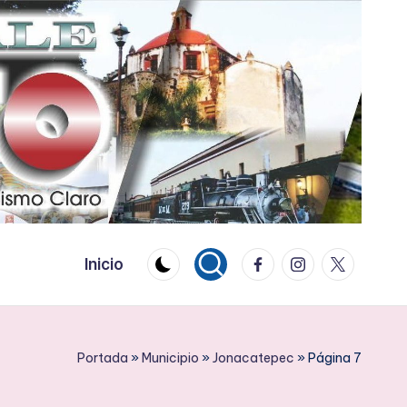
Facebook
Instagram
Twitter
Inicio
Portada
»
Municipio
»
Jonacatepec
»
Página 7