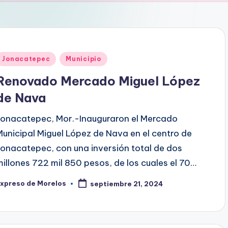
Publicado
Jonacatepec
Municipio
en
Renovado Mercado Miguel López
de Nava
Jonacatepec, Mor.-Inauguraron el Mercado
Municipal Miguel López de Nava en el centro de
Jonacatepec, con una inversión total de dos
millones 722 mil 850 pesos, de los cuales el 70…
Expreso de Morelos
septiembre 21, 2024
ublicado
or