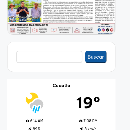
Buscar
Buscar
Cuautla
19º
6:14 AM
7:08 PM
89%
3 km/h