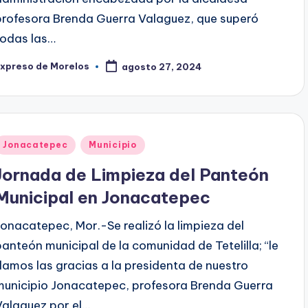
profesora Brenda Guerra Valaguez, que superó
todas las…
Expreso de Morelos
agosto 27, 2024
ublicado
or
Publicado
Jonacatepec
Municipio
en
Jornada de Limpieza del Panteón
Municipal en Jonacatepec
Jonacatepec, Mor.-Se realizó la limpieza del
panteón municipal de la comunidad de Tetelilla; “le
damos las gracias a la presidenta de nuestro
municipio Jonacatepec, profesora Brenda Guerra
Valaguez por el…