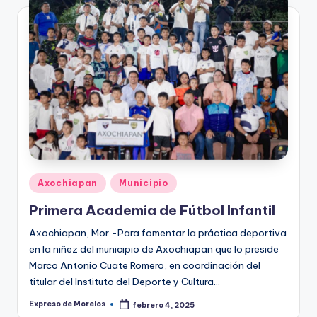
Publicado
Axochiapan
Municipio
en
Primera Academia de Fútbol Infantil
Axochiapan, Mor.-Para fomentar la práctica deportiva
en la niñez del municipio de Axochiapan que lo preside
Marco Antonio Cuate Romero, en coordinación del
titular del Instituto del Deporte y Cultura…
Expreso de Morelos
febrero 4, 2025
Publicado
por