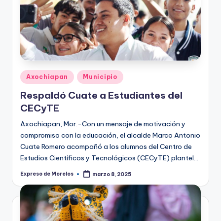
Publicado
Axochiapan
Municipio
en
Respaldó Cuate a Estudiantes del
CECyTE
Axochiapan, Mor.-Con un mensaje de motivación y
compromiso con la educación, el alcalde Marco Antonio
Cuate Romero acompañó a los alumnos del Centro de
Estudios Científicos y Tecnológicos (CECyTE) plantel…
Expreso de Morelos
marzo 8, 2025
Publicado
por