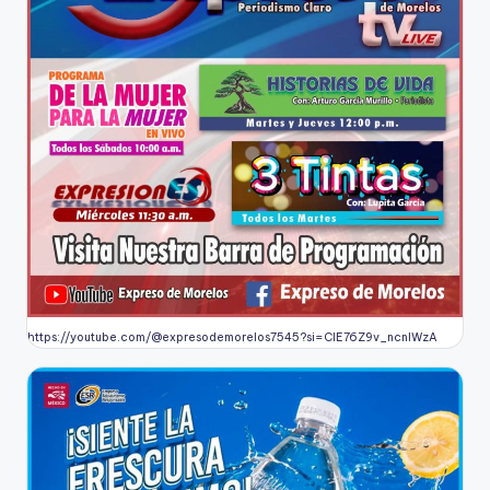
https://youtube.com/@expresodemorelos7545?si=CIE76Z9v_ncnlWzA