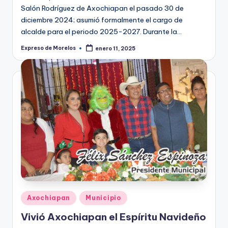
Salón Rodríguez de Axochiapan el pasado 30 de
diciembre 2024; asumió formalmente el cargo de
alcalde para el periodo 2025-2027. Durante la…
Expreso de Morelos
enero 11, 2025
Publicado
por
Publicado
Axochiapan
Municipio
en
Vivió Axochiapan el Espíritu Navideño