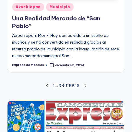
Publicado
Axochiapan
Municipio
en
Una Realidad Mercado de “San
Pablo”
Axochiapan, Mor.-“Hoy damos vida a un sueño de
muchos y se ha convertido en realidad gracias al
recurso propio del municipio con la inauguración de este
nuevo mercado municipal San…
Expreso de Morelos
diciembre 3, 2024
Publicado
por
Paginación
1
…
5
6
7
8
9
10
PÁGINA
SIGUIENTE
ANTERIOR
PÁGINA
de
entradas