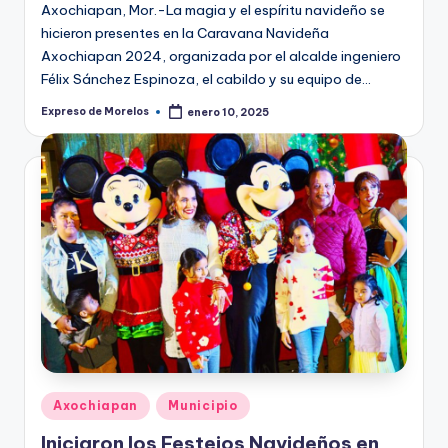
Axochiapan, Mor.-La magia y el espíritu navideño se
hicieron presentes en la Caravana Navideña
Axochiapan 2024, organizada por el alcalde ingeniero
Félix Sánchez Espinoza, el cabildo y su equipo de…
Expreso de Morelos
enero 10, 2025
Publicado
por
Publicado
Axochiapan
Municipio
en
Iniciaron los Festejos Navideños en