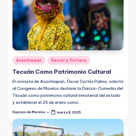
Publicado
Axochiapan
Social y Cultura
en
Tecuán Como Patrimonio Cultural
El cronista de Axochiapan, Óscar Cortés Palma, solicitó
al Congreso de Morelos declarar la Danza-Comedia del
Tecuán como patrimonio cultural inmaterial del estado
y establecer el 25 de enero como…
Expreso de Morelos
marzo 8, 2025
Publicado
por