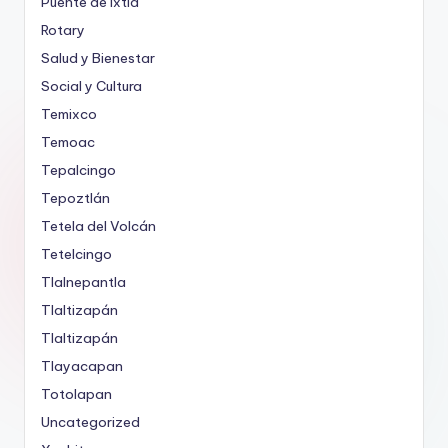
Puente de Ixtla
Rotary
Salud y Bienestar
Social y Cultura
Temixco
Temoac
Tepalcingo
Tepoztlán
Tetela del Volcán
Tetelcingo
Tlalnepantla
Tlaltizapán
Tlaltizapán
Tlayacapan
Totolapan
Uncategorized