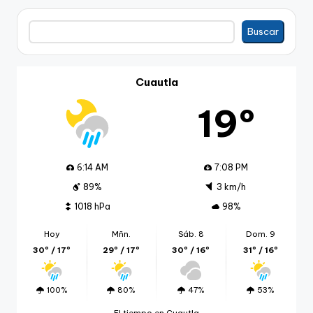
Buscar
Buscar
Cuautla
19º
6:14 AM
7:08 PM
89%
3 km/h
1018 hPa
98%
Hoy
Mñn.
Sáb. 8
Dom. 9
30º / 17º
29º / 17º
30º / 16º
31º / 16º
100%
80%
47%
53%