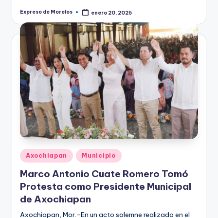
Expreso de Morelos
enero 20, 2025
Publicado
por
Publicado
Axochiapan
Municipio
en
Marco Antonio Cuate Romero Tomó
Protesta como Presidente Municipal
de Axochiapan
Axochiapan, Mor.-En un acto solemne realizado en el