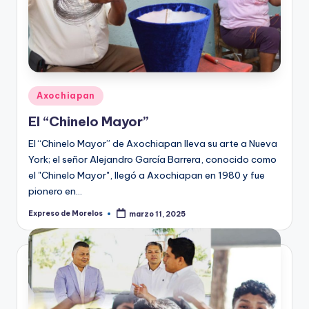
o
r
el
o
s
Publicado
Axochiapan
en
El “Chinelo Mayor”
El “Chinelo Mayor” de Axochiapan lleva su arte a Nueva
York; el señor Alejandro García Barrera, conocido como
el "Chinelo Mayor", llegó a Axochiapan en 1980 y fue
pionero en…
Expreso de Morelos
marzo 11, 2025
Publicado
por