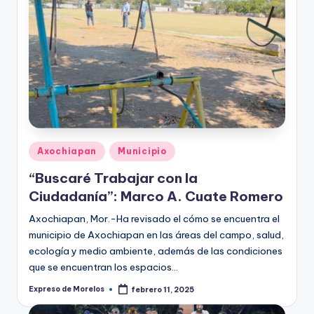
Publicado
Axochiapan
Municipio
en
“Buscaré Trabajar con la
Ciudadanía”: Marco A. Cuate Romero
Axochiapan, Mor.-Ha revisado el cómo se encuentra el
municipio de Axochiapan en las áreas del campo, salud,
ecología y medio ambiente, además de las condiciones
que se encuentran los espacios…
Expreso de Morelos
febrero 11, 2025
Publicado
por