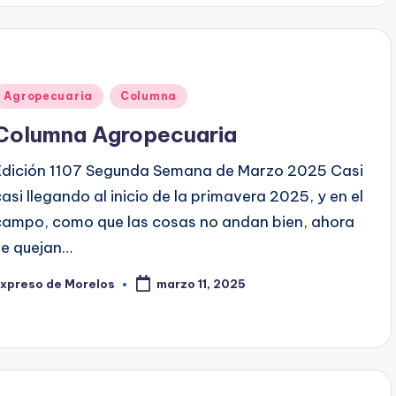
Publicado
Agropecuaria
Columna
en
Columna Agropecuaria
Edición 1107 Segunda Semana de Marzo 2025 Casi
casi llegando al inicio de la primavera 2025, y en el
campo, como que las cosas no andan bien, ahora
se quejan…
Expreso de Morelos
marzo 11, 2025
ublicado
or