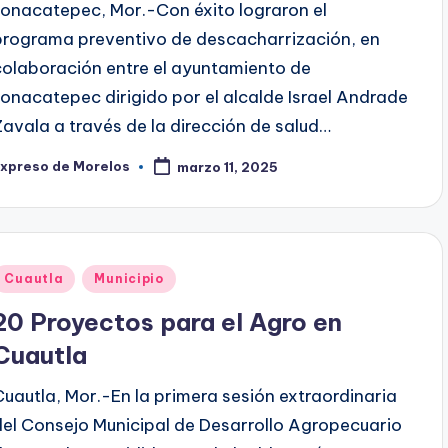
Jonacatepec, Mor.-Con éxito lograron el
programa preventivo de descacharrización, en
colaboración entre el ayuntamiento de
Jonacatepec dirigido por el alcalde Israel Andrade
Zavala a través de la dirección de salud…
Expreso de Morelos
marzo 11, 2025
ublicado
or
Publicado
Cuautla
Municipio
en
20 Proyectos para el Agro en
Cuautla
Cuautla, Mor.-En la primera sesión extraordinaria
del Consejo Municipal de Desarrollo Agropecuario