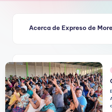
s
o
d
Acerca de Expreso de More
e
M
o
r
e
l
o