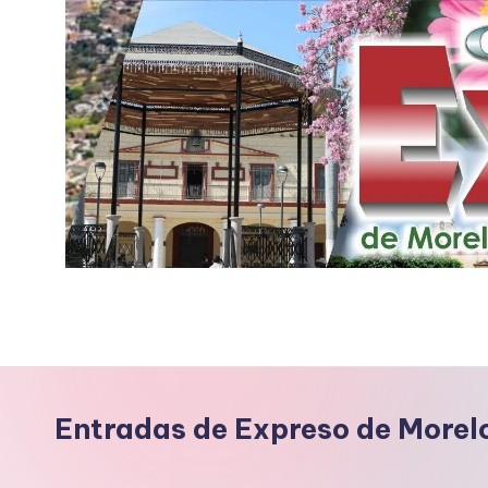
Saltar
al
contenido
E
x
p
r
Entradas de Expreso de Morel
e