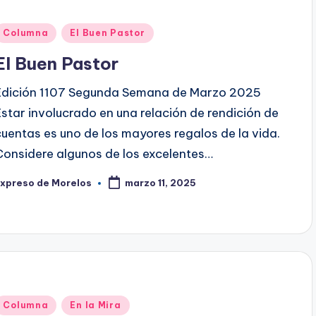
Publicado
Columna
El Buen Pastor
en
El Buen Pastor
Edición 1107 Segunda Semana de Marzo 2025
Estar involucrado en una relación de rendición de
cuentas es uno de los mayores regalos de la vida.
Considere algunos de los excelentes…
Expreso de Morelos
marzo 11, 2025
ublicado
or
Publicado
Columna
En la Mira