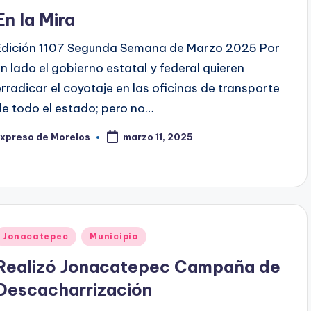
en
En la Mira
Edición 1107 Segunda Semana de Marzo 2025 Por
un lado el gobierno estatal y federal quieren
erradicar el coyotaje en las oficinas de transporte
de todo el estado; pero no…
Expreso de Morelos
marzo 11, 2025
ublicado
or
Publicado
Jonacatepec
Municipio
en
Realizó Jonacatepec Campaña de
Descacharrización