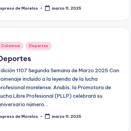
Expreso de Morelos
marzo 11, 2025
ublicado
or
Publicado
Columna
Deportes
en
Deportes
Edición 1107 Segunda Semana de Marzo 2025 Con
homenaje incluido a la leyenda de la lucha
profesional morelense: Anubis, la Promotora de
Lucha Libre Profesional (PLLP) celebrará su
aniversario número…
Expreso de Morelos
marzo 11, 2025
ublicado
or