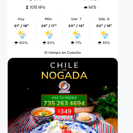
1015 hPa
66%
Hoy
Mñn.
Vier. 7
Sáb. 8
31º / 18º
29º / 17º
30º / 16º
30º / 15º
100%
80%
71%
49%
El tiempo en Cuautla