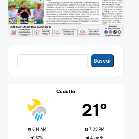
Buscar
Buscar
Cuautla
21º
6:14 AM
7:09 PM
87%
4 km/h