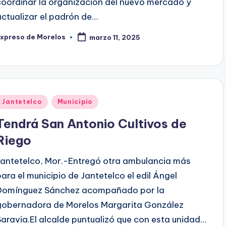
coordinar la organización del nuevo mercado y
actualizar el padrón de…
Expreso de Morelos
marzo 11, 2025
ublicado
or
Publicado
Jantetelco
Municipio
en
Tendrá San Antonio Cultivos de
Riego
Jantetelco, Mor.-Entregó otra ambulancia más
para el municipio de Jantetelco el edil Ángel
Domínguez Sánchez acompañado por la
gobernadora de Morelos Margarita González
Saravia.El alcalde puntualizó que con esta unidad…