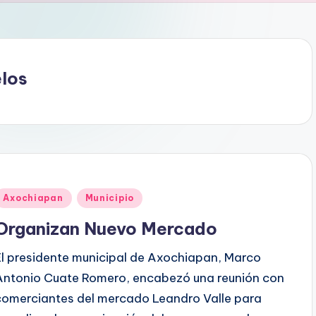
los
Publicado
Axochiapan
Municipio
en
Organizan Nuevo Mercado
El presidente municipal de Axochiapan, Marco
Antonio Cuate Romero, encabezó una reunión con
comerciantes del mercado Leandro Valle para