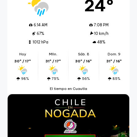
24º
6:14 AM
7:08 PM
67%
10 km/h
1012 hPa
48%
Hoy
Mñn.
Sáb. 8
Dom. 9
30º / 17º
31º / 17º
30º / 16º
31º / 16º
98%
75%
56%
85%
El tiempo en Cuautla