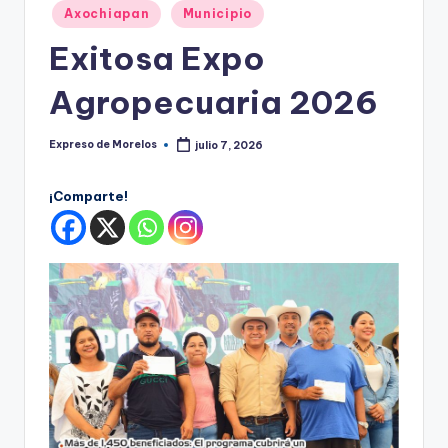
o
Publicado
Axochiapan
Municipio
r
en
Exitosa Expo
el
Agropecuaria 2026
o
s
Expreso de Morelos
julio 7, 2026
Publicado
por
¡Comparte!