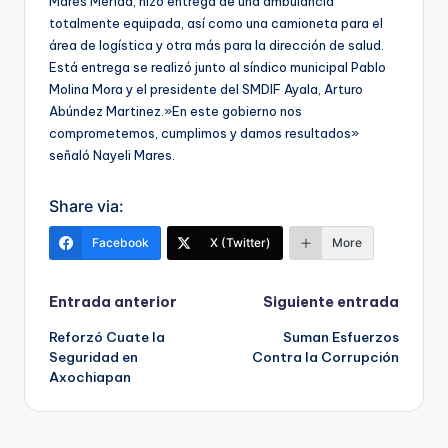
Mares Mérida, hizo entrega de una ambulancia
totalmente equipada, así como una camioneta para el
área de logística y otra más para la dirección de salud.
Está entrega se realizó junto al síndico municipal Pablo
Molina Mora y el presidente del SMDIF Ayala, Arturo
Abúndez Martinez.»En este gobierno nos
comprometemos, cumplimos y damos resultados»
señaló Nayeli Mares.
Share via:
Facebook
X (Twitter)
More
Navegación
Entrada anterior
Siguiente entrada
Reforzó Cuate la
Suman Esfuerzos
de
Seguridad en
Contra la Corrupción
Axochiapan
entradas