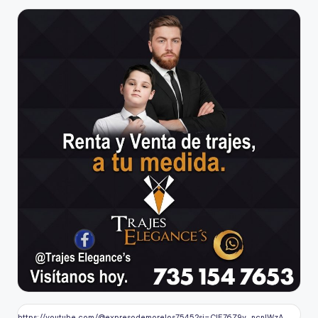
https://youtube.com/@expresodemorelos7545?si=CIE76Z9v_ncnlWzA