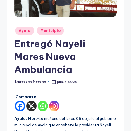
o
r
el
o
Publicado
Ayala
Municipio
en
s
Entregó Nayeli
Mares Nueva
Ambulancia
Expreso de Morelos
julio 7, 2026
Publicado
por
¡Comparte!
Ayala, Mor.-
La mañana del lunes 06 de julio el gobierno
municipal de Ayala que encabeza la presidenta Nayeli