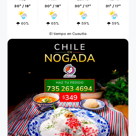
30º / 18º
30º / 18º
30º / 17º
31º / 17º
60%
65%
59%
59%
El tiempo en Cuautla