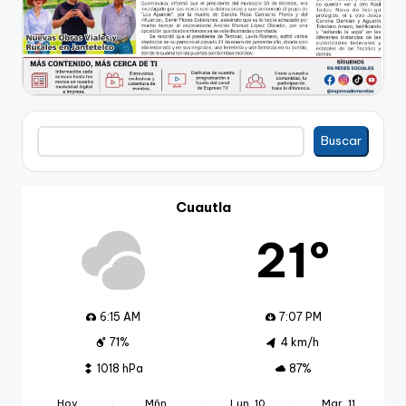
Buscar
Buscar
Cuautla
21º
6:15 AM
7:07 PM
71%
4 km/h
1018 hPa
87%
Hoy
Mñn.
Lun. 10
Mar. 11