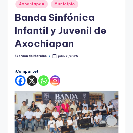
o
Publicado
Axochiapan
Municipio
r
en
Banda Sinfónica
el
Infantil y Juvenil de
o
s
Axochiapan
Expreso de Morelos
julio 7, 2026
Publicado
por
¡Comparte!