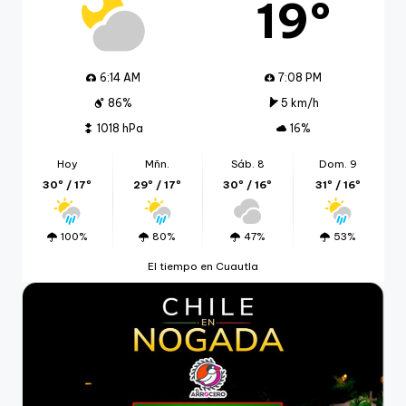
19º
6:14 AM
7:08 PM
86%
5 km/h
1018 hPa
16%
Hoy
Mñn.
Sáb. 8
Dom. 9
30º / 17º
29º / 17º
30º / 16º
31º / 16º
100%
80%
47%
53%
El tiempo en Cuautla