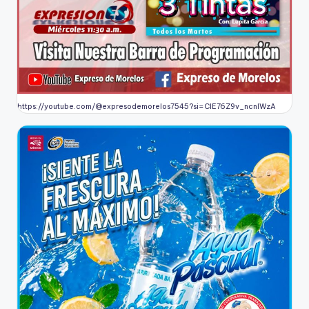
https://youtube.com/@expresodemorelos7545?si=CIE76Z9v_ncnlWzA