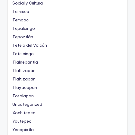
Social y Cultura
Temixco
Temoac
Tepalcingo
Tepoztlán
Tetela del Volcán
Tetelcingo
Tlalnepantla
Tlaltizapán
Tlaltizapán
Tlayacapan
Totolapan
Uncategorized
Xochitepec
Yautepec
Yecapixtla