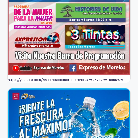
https://youtube.com/@expresodemorelos7545?si=CIE76Z9v_ncnlWzA