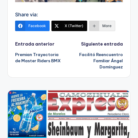
Share via:
Facebook
X (Twitter)
More
Navegación
Entrada anterior
Siguiente entrada
Premian Trayectoria
Facilitó Reencuentro
de
de Master Riders BMX
Familiar Ángel
Domínguez
entradas