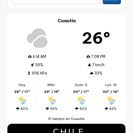
Cuautla
26º
6:14 AM
7:08 PM
55%
7 km/h
1016 hPa
33%
Hoy
Mñn.
Dom. 9
Lun. 10
28º / 17º
29º / 15º
30º / 17º
30º / 16º
80%
53%
60%
63%
El tiempo en Cuautla