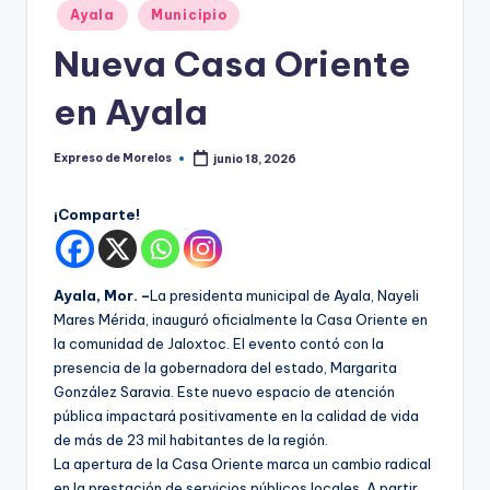
o
Publicado
Ayala
Municipio
r
en
Nueva Casa Oriente
el
en Ayala
o
s
Expreso de Morelos
junio 18, 2026
Publicado
por
¡Comparte!
Ayala, Mor. –
La presidenta municipal de Ayala, Nayeli
Mares Mérida, inauguró oficialmente la Casa Oriente en
la comunidad de Jaloxtoc. El evento contó con la
presencia de la gobernadora del estado, Margarita
González Saravia. Este nuevo espacio de atención
pública impactará positivamente en la calidad de vida
de más de 23 mil habitantes de la región.
La apertura de la Casa Oriente marca un cambio radical
en la prestación de servicios públicos locales. A partir