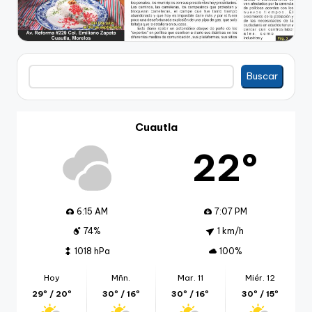
Buscar
Buscar
Cuautla
22º
6:15 AM
7:07 PM
74%
1 km/h
1018 hPa
100%
Hoy
Mñn.
Mar. 11
Miér. 12
29º / 20º
30º / 16º
30º / 16º
30º / 15º