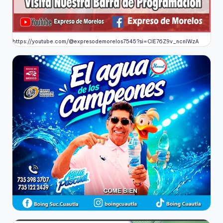
https://youtube.com/@expresodemorelos7545?si=CIE76Z9v_ncnlWzA