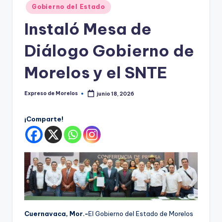
o
Publicado
Gobierno del Estado
r
en
Instaló Mesa de
el
Diálogo Gobierno de
o
s
Morelos y el SNTE
Expreso de Morelos
junio 18, 2026
Publicado
por
¡Comparte!
Cuernavaca, Mor.-
El Gobierno del Estado de Morelos