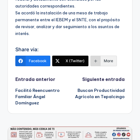
autoridades correspondientes.
Se acordó la instalación de una mesa de trabajo
permanente entre el IEBEM y el SNTE, con el propósito
de revisar, analizar y dar seguimiento a los asuntos de
interés.
Share via:
Facebook
X (Twitter)
More
Navegación
Entrada anterior
Siguiente entrada
Facilitó Reencuentro
Buscan Productividad
de
Familiar Ángel
Agrícola en Tepalcingo
Domínguez
entradas