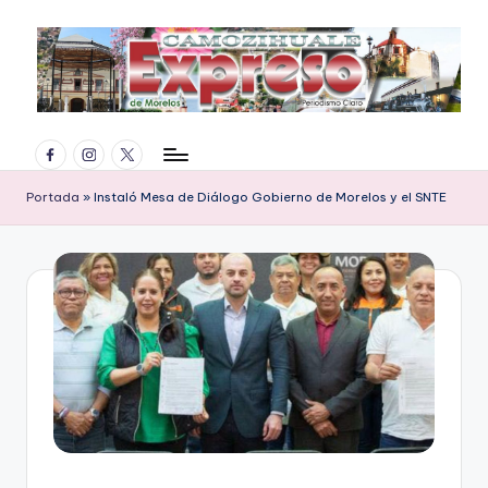
Saltar
al
contenido
E
Facebook
Instagram
Twitter
x
p
Portada
»
Instaló Mesa de Diálogo Gobierno de Morelos y el SNTE
r
e
s
o
d
e
M