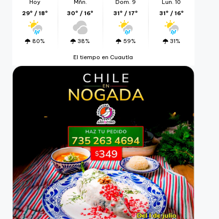
Hoy
Mñn.
Dom. 9
Lun. 10
29º / 18º
30º / 16º
31º / 17º
31º / 16º
80%
38%
59%
31%
El tiempo en Cuautla