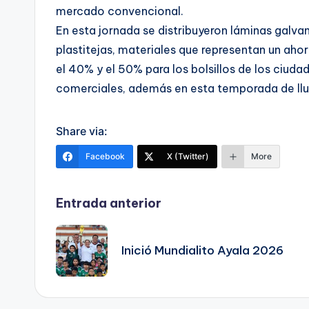
mercado convencional.
En esta jornada se distribuyeron láminas galva
plastitejas, materiales que representan un ahor
el 40% y el 50% para los bolsillos de los ciu
comerciales, además en esta temporada de lluv
Share via:
Facebook
X (Twitter)
More
Navegación
Entrada anterior
de
Inició Mundialito Ayala 2026
entradas