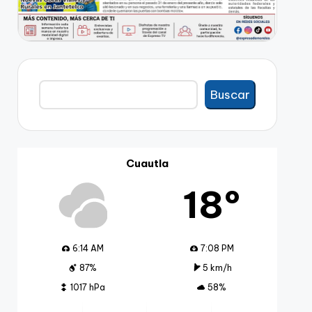
Buscar
Buscar
Cuautla
18º
6:14 AM
7:08 PM
87%
5 km/h
1017 hPa
58%