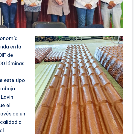
economía
enda en la
DIF de
00 láminas
e este tipo
trabajo
 Lavín
ue el
ravés de un
 calidad a
el