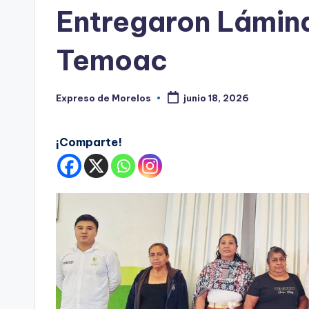
s
en
Entregaron Lámina
Temoac
Expreso de Morelos
junio 18, 2026
Publicado
por
¡Comparte!