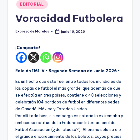
o
Publicado
EDITORIAL
r
en
Voracidad Futbolera
el
o
Expreso de Morelos
junio 16, 2026
Publicado
por
s
¡Comparte!
Edición 1161-V • Segunda Semana de Junio 2026 •
Es un hecho que este fue, entre todos los mundiales de
las copas de futbol el más grande, que además de que
se efectúa en tres países, contiene a 48 selecciones y
celebrarán 104 partidos de futbol en diferentes sedes
de Canadá, México y Estados Unidos.
Por allí todo bien, sin embargo es notoria la extremaba y
ambiciosa actitud de la Federación Internacional de
Futbol Asociación (¿delictuosa?). Ahora no sólo se dio
el grande encarecimiento de los boletos, cuyos precios