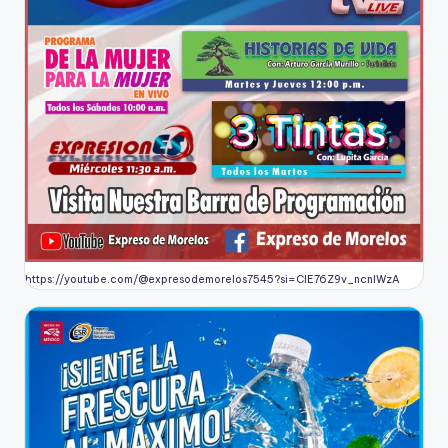
https://youtube.com/@expresodemorelos7545?si=CIE76Z9v_ncnlWzA