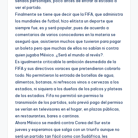
sendos personajes, poco antes de entrar al estadio a
ver el partido.
Finalmente se tiene que decir que la FIFA, que administra
los mundiales de futbol, hizo elitista un deporte que
siempre fue, es y será popular, pues de acuerdo a
comentarios de varios conocedores en la materia se
aseguró que, asistieron muchos que tuvieron para pagar
un boleto pero que muchas de ellos no sabían ni contra
quien jugaba México. ¿Será el mundo al revés?.
Es igualmente criticable la ambición desmedida de la
FIFA y sus directivos voraces que pretendieron cobrarlo
todo. No permitieron la entrada de botellas de agua,
alimentos, botanas, ni refrescos vinos o cervezas a los
estadios, ni siquiera a los dueños de los palcos y plateas
de los estadios. Fifa no permitió sin permiso la
transmisión de los partidos, solo previó pago del permiso
se verían en televisores en el hogar, en plazas públicas,
en restaurantes, bares o cantinas.
Ahora México se medirá contra Corea del Sur este
jueves y esperamos que salga con un triunfo aunque no
será un partido tan fácil como con Sudáfrica, les