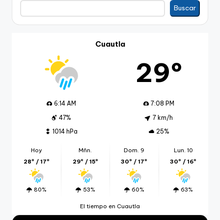
Buscar
Buscar
Cuautla
29º
6:14 AM
7:08 PM
47%
7 km/h
1014 hPa
25%
Hoy
Mñn.
Dom. 9
Lun. 10
28º / 17º
29º / 15º
30º / 17º
30º / 16º
80%
53%
60%
63%
El tiempo en Cuautla