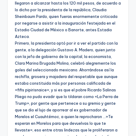
llegaron a alcanzar hasta los 120 mil pesos, de acuerdo a
lo dicho por la presidenta de la república, Claudia
Sheinbaum Pardo, quien fueras enormemente criticada
por negarse a asistir a la inauguración festejada en el
Estadio Ciudad de México o Banorte, antes Estadio
Azteca.
Primero, la presidenta optó por ir a ver el partido con la
gente, a la delegación Gustavo A. Madero, quien junto
con la jefa de gobierno de la capital, la economista,
Clara Marina Brugada Molina, celebró alegremente los
goles del seleccionado mexicano. Ahorrándose así la
rechifla, grosera y majadera del respetable que aunque
estaba constituida más por personas calificada de
«fifis pipirisnaice», y si es que el pobre Ricardo Salinas
Pliego no pudo evadir que lo tildaran como «La Perra de
Trump», por gente que pertenece a su gremio y gente
que se dio el lujo de aporrear al ex gobernador de
Morelos el Cuauhtémoc, a quien le reprocharon …»Te
esperan en Morelos para que devuelvas lo que te
llevaste», eso entre otras lindezas que le proliferaron a