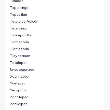
Temoac
Tepalcingo
Tepoztlán
Tetela del Volcán
Tetelcingo
Tlalnepantla
Tlaltizapán
Tlaltizapán
Tlayacapan
Totolapan
Uncategorized
Xochitepec
Yautepec
Yecapixtla
Zacatepec
Zacualpan