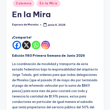
o
Publicado
Columna
En la Mira
r
en
En la Mira
el
o
Expreso de Morelos
junio 6, 2026
Publicado
por
s
¡Comparte!
Edición 1160 Primera Semana de Junio 2026
La coordinación de movilidad y transporte de este
estado federativo bajo la responsabilidad del arquitecto
Jorge Toledo, giró ordenes para que todas delegaciones
de Morelos (que el pasado 31 de mayo dio por terminado
el pago de referendo vehicular por la suma de $849
pesos) para este mes de junio costará con todo y
tenencia la cantidad de $1,976 pesos, estos para
conductores en particular de igual manera el subsidio
que tenía propietarios del servicio público del 50% del