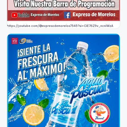
https://youtube.com/@expresodemorelos7545?si=CIE76Z9v_ncnlWzA