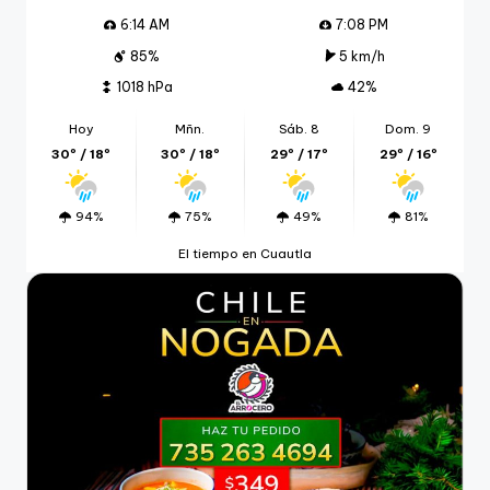
6:14 AM
7:08 PM
85%
5 km/h
1018 hPa
42%
Hoy
Mñn.
Sáb. 8
Dom. 9
30º / 18º
30º / 18º
29º / 17º
29º / 16º
94%
75%
49%
81%
El tiempo en Cuautla