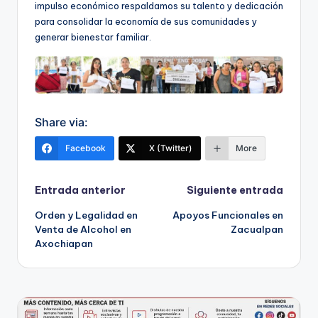
impulso económico respaldamos su talento y dedicación
para consolidar la economía de sus comunidades y
generar bienestar familiar.
Share via:
Facebook
X (Twitter)
More
Navegación
Entrada anterior
Siguiente entrada
Orden y Legalidad en
Apoyos Funcionales en
de
Venta de Alcohol en
Zacualpan
Axochiapan
entradas