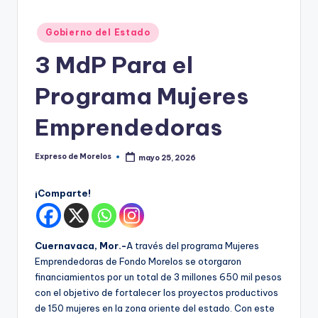
o
r
Publicado
Gobierno del Estado
el
en
3 MdP Para el
o
Programa Mujeres
s
Emprendedoras
Expreso de Morelos
mayo 25, 2026
Publicado
por
¡Comparte!
Cuernavaca, Mor.-
A través del programa Mujeres
Emprendedoras de Fondo Morelos se otorgaron
financiamientos por un total de 3 millones 650 mil pesos
con el objetivo de fortalecer los proyectos productivos
de 150 mujeres en la zona oriente del estado. Con este