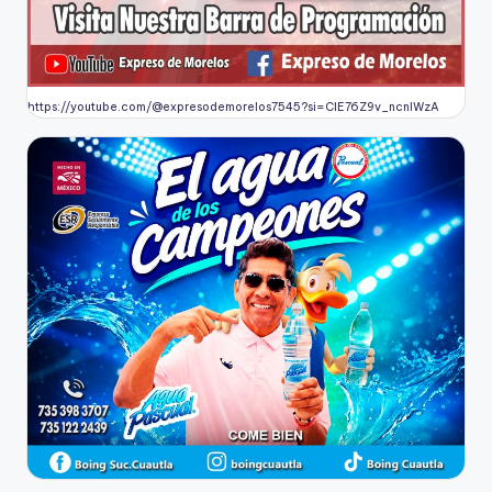
https://youtube.com/@expresodemorelos7545?si=CIE76Z9v_ncnlWzA