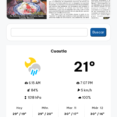
Buscar
Buscar
Cuautla
21º
6:15 AM
7:07 PM
84%
5 km/h
1018 hPa
100%
Hoy
Mñn.
Mar. 11
Miér. 12
29º / 19º
29º / 20º
30º / 17º
30º / 16º