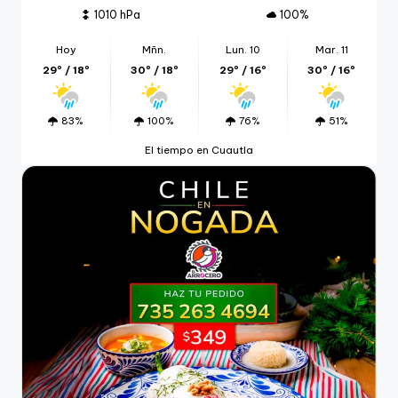
1010 hPa
100%
Hoy
Mñn.
Lun. 10
Mar. 11
29º / 18º
30º / 18º
29º / 16º
30º / 16º
83%
100%
76%
51%
El tiempo en Cuautla