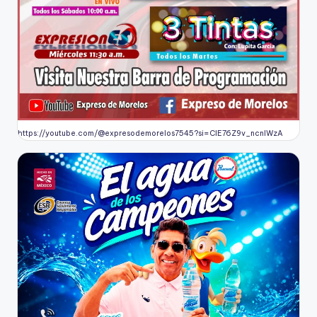
https://youtube.com/@expresodemorelos7545?si=CIE76Z9v_ncnlWzA