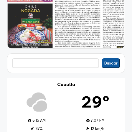
Buscar
Buscar
Cuautla
29º
6:15 AM
7:07 PM
37%
12 km/h