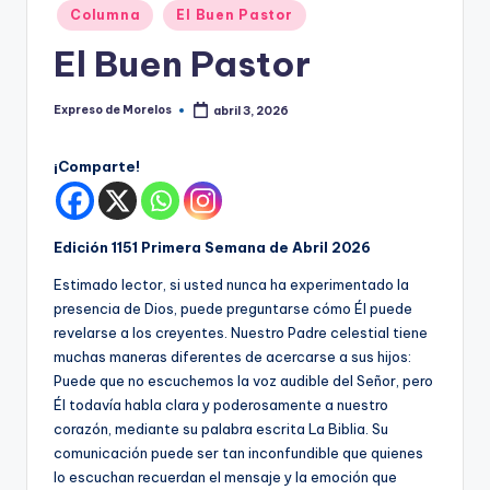
o
Publicado
Columna
El Buen Pastor
r
en
El Buen Pastor
el
o
Expreso de Morelos
abril 3, 2026
Publicado
por
s
¡Comparte!
Edición 1151 Primera Semana de Abril 2026
Estimado lector, si usted nunca ha experimentado la
presencia de Dios, puede preguntarse cómo Él puede
revelarse a los creyentes. Nuestro Padre celestial tiene
muchas maneras diferentes de acercarse a sus hijos:
Puede que no escuchemos la voz audible del Señor, pero
Él todavía habla clara y poderosamente a nuestro
corazón, mediante su palabra escrita La Biblia. Su
comunicación puede ser tan inconfundible que quienes
lo escuchan recuerdan el mensaje y la emoción que