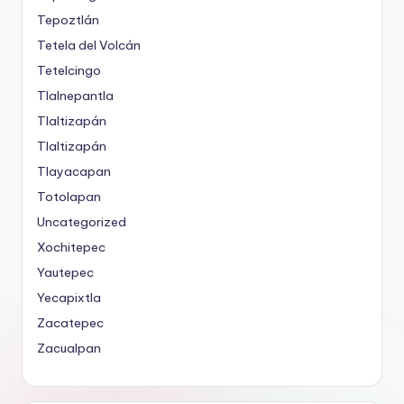
Tepoztlán
Tetela del Volcán
Tetelcingo
Tlalnepantla
Tlaltizapán
Tlaltizapán
Tlayacapan
Totolapan
Uncategorized
Xochitepec
Yautepec
Yecapixtla
Zacatepec
Zacualpan